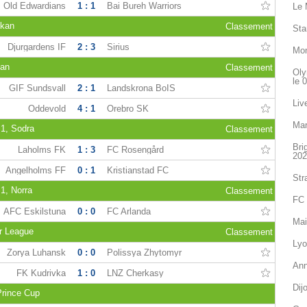
Old Edwardians
1 : 1
Bai Bureh Warriors
Le 
skan
Classement
Sta
Djurgardens IF
2 : 3
Sirius
Mon
tan
Classement
Oly
le 
GIF Sundsvall
2 : 1
Landskrona BoIS
Liv
Oddevold
4 : 1
Örebro SK
Mar
 1, Sodra
Classement
Bri
Laholms FK
1 : 3
FC Rosengård
202
Ängelholms FF
0 : 1
Kristianstad FC
Str
1, Norra
Classement
FC 
AFC Eskilstuna
0 : 0
FC Arlanda
Mai
r League
Classement
Lyo
Zorya Luhansk
0 : 0
Polissya Zhytomyr
Ann
FK Kudrivka
1 : 0
LNZ Cherkasy
Dij
rince Cup