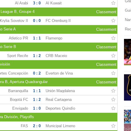
Gre
Al Arabi
3 : 0
Al Kuwait
Gui
 League B, Groupe 4
Classement
Nan
Krylia Sovetov II
0 : 0
FC Orenburg II
ão Serie A
Red
Classement
Atletico PR
1 : 1
Flamengo
ão Serie B
Classement
Sport Recife
1 : 2
CRB Maceio
visión
Classement
rtes Concepción
0 : 2
Everton de Vina
ra B, Apertura Quadrangular
Classement
Barranquilla
1 : 1
Unión Magdalena
Bogotá FC
1 : 2
Real Cartagena
Envigado
1 : 0
Deportes Quindío
a División, Playoffs
FAS
2 : 0
Municipal Limeno