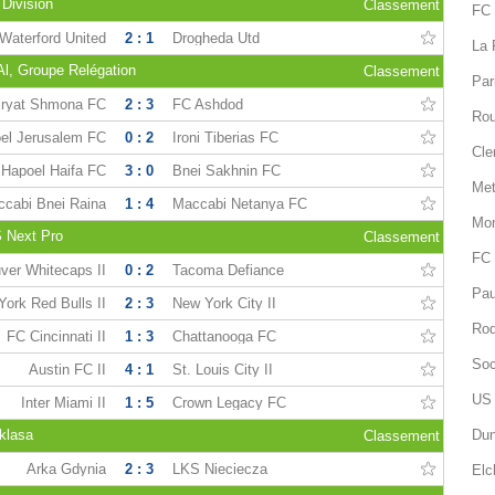
 Division
Classement
FC 
Waterford United
2 : 1
Drogheda Utd
La 
'Al, Groupe Relégation
Classement
Par
Kiryat Shmona FC
2 : 3
FC Ashdod
Rou
el Jerusalem FC
0 : 2
Ironi Tiberias FC
Cle
Hapoel Haifa FC
3 : 0
Bnei Sakhnin FC
Met
cabi Bnei Raina
1 : 4
Maccabi Netanya FC
Mon
 Next Pro
Classement
FC 
ver Whitecaps II
0 : 2
Tacoma Defiance
Pau
ork Red Bulls II
2 : 3
New York City II
Rod
FC Cincinnati II
1 : 3
Chattanooga FC
Soc
Austin FC II
4 : 1
St. Louis City II
US 
Inter Miami II
1 : 5
Crown Legacy FC
klasa
Dun
Classement
Arka Gdynia
2 : 3
LKS Nieciecza
Elc