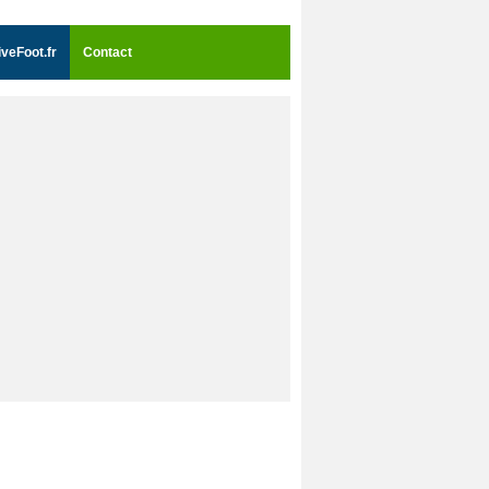
iveFoot.fr
Contact