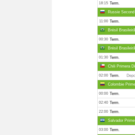
18:15
Term.
Russie Second
11:00
Term.
Brésil Brasileir
00:30
Term.
Brésil Brasileir
01:30
Term.
Chili Primera Di
02:00
Term.
Depo
Colombie Prime
00:00
Term.
02:40
Term.
22:00
Term.
Salvador Primer
03:00
Term.