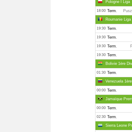
Pologne I Liga
18:00
Term.
Pusz
Roumanie Liga 
19:30
Term.
19:30
Term.
19:30
Term.
19:30
Term.
Bolivie 1ère Div
01:30
Term.
Venezuela 1ère 
00:00
Term.
Jamaïque Premi
00:00
Term.
02:30
Term.
Sierra Leone P