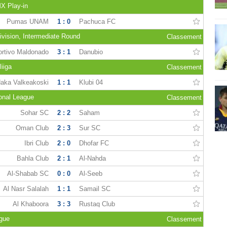
X Play-in
Pumas UNAM
1 : 0
Pachuca FC
ivision, Intermediate Round
Classement
rtivo Maldonado
3 : 1
Danubio
iiga
Classement
aka Valkeakoski
1 : 1
Klubi 04
onal League
Classement
Sohar SC
2 : 2
Saham
Oman Club
2 : 3
Sur SC
Ibri Club
2 : 0
Dhofar FC
Bahla Club
2 : 1
Al-Nahda
Al-Shabab SC
0 : 0
Al-Seeb
Al Nasr Salalah
1 : 1
Samail SC
Al Khaboora
3 : 3
Rustaq Club
gue
Classement