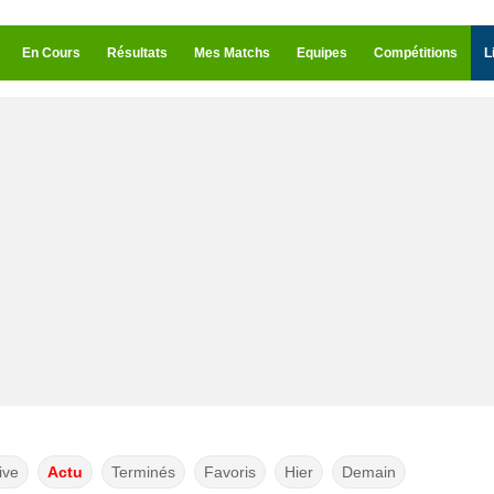
En Cours
Résultats
Mes Matchs
Equipes
Compétitions
L
ive
Actu
Terminés
Favoris
Hier
Demain