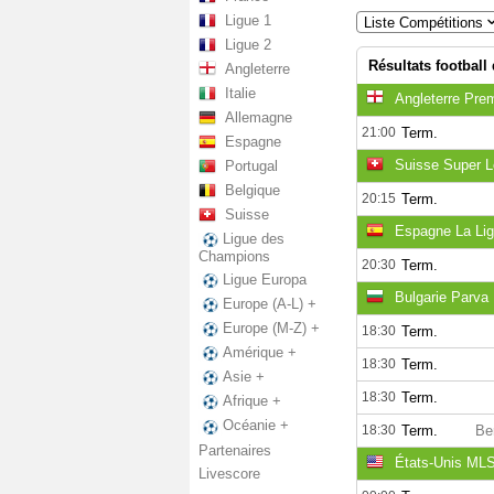
Ligue 1
Liste Compétitions
Ligue 2
Résultats football
Angleterre
Italie
Angleterre Pre
Allemagne
21:00
Term.
Espagne
Suisse Super L
Portugal
Belgique
20:15
Term.
Suisse
Espagne La Li
Ligue des
Champions
20:30
Term.
Ligue Europa
Bulgarie Parva 
Europe (A-L) +
Europe (M-Z) +
18:30
Term.
Amérique +
18:30
Term.
Asie +
18:30
Term.
Afrique +
Océanie +
18:30
Term.
Be
Partenaires
États-Unis ML
Livescore