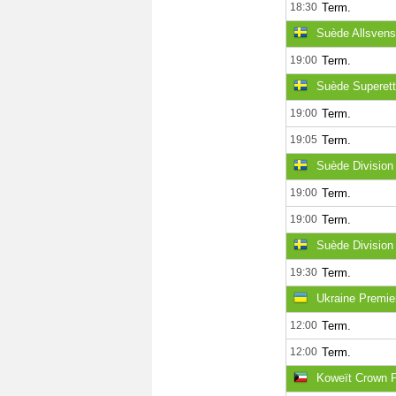
18:30
Term.
Suède Allsven
19:00
Term.
Suède Superet
19:00
Term.
19:05
Term.
Suède Division
19:00
Term.
19:00
Term.
Suède Division 
19:30
Term.
Ukraine Premie
12:00
Term.
12:00
Term.
Koweït Crown P