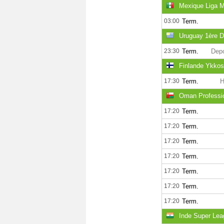
Mexique Liga M
03:00
Term.
Uruguay 1ère D
23:30
Term.
Depo
Finlande Ykkosl
17:30
Term.
H
Oman Professi
17:20
Term.
17:20
Term.
17:20
Term.
17:20
Term.
17:20
Term.
17:20
Term.
17:20
Term.
Inde Super Lea