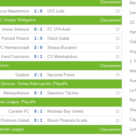
Classement
Ren
cza Niepolomice
1 : 0
LKS Lodz
Len
1 Groupe Relégation
Classement
SC 
Unirea Slobozia
0 : 1
FC UTA Arad
Ham
Petrolul Ploiesti
1 : 5
Otelul Galati
Clu
FC Hermannstadt
2 : 0
Steaua Bucarest
Ang
Farul Constanta
0 : 1
CS Metaloglobus
1. 
ision
Classement
Man
Guabirá
2 : 1
Nacional Potosi
Aux
Division, Torneo Adecuación, Playoffs
Le 
Metropolitanos
0 : 1
Deportivo Táchira
Ren
er League, Playoffs
Sta
Cavalier FC
0 : 1
Montego Bay United
Cag
Portmore United
0 : 1
Mount Pleasant Academy
remier League
Lyo
Classement