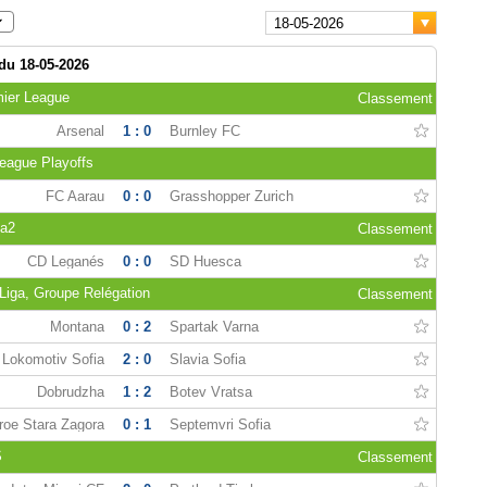
18-05-2026
 du 18-05-2026
mier League
Classement
Arsenal
1 : 0
Burnley FC
eague Playoffs
FC Aarau
0 : 0
Grasshopper Zurich
ga2
Classement
CD Leganés
0 : 0
SD Huesca
Liga, Groupe Relégation
Classement
Montana
0 : 2
Spartak Varna
Lokomotiv Sofia
2 : 0
Slavia Sofia
Dobrudzha
1 : 2
Botev Vratsa
roe Stara Zagora
0 : 1
Septemvri Sofia
S
Classement