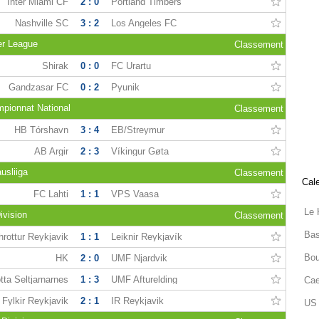
Inter Miami CF
2 : 0
Portland Timbers
Nashville SC
3 : 2
Los Angeles FC
er League
Classement
Shirak
0 : 0
FC Urartu
Gandzasar FC
0 : 2
Pyunik
mpionnat National
Classement
HB Tórshavn
3 : 4
EB/Streymur
AB Argir
2 : 3
Víkingur Gøta
usliiga
Classement
Cale
FC Lahti
1 : 1
VPS Vaasa
Le 
ivision
Classement
Bas
hrottur Reykjavik
1 : 1
Leiknir Reykjavík
Bou
HK
2 : 0
UMF Njardvik
tta Seltjarnarnes
1 : 3
UMF Afturelding
Cae
Fylkir Reykjavik
2 : 1
IR Reykjavik
US 