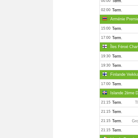
00:00
Term.
02:00
Term.
Arménie Premi
15:00
Term.
17:00
Term.
Îles Féroé Cha
19:30
Term.
19:30
Term.
Finlande Veikka
17:00
Term.
Islande 2ème D
21:15
Term.
T
21:15
Term.
21:15
Term.
Gro
21:15
Term.