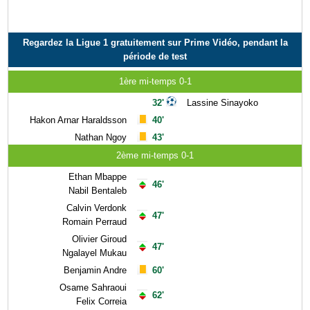
Regardez la Ligue 1 gratuitement sur Prime Vidéo, pendant la
période de test
1ère mi-temps 0-1
32'
Lassine Sinayoko
Hakon Arnar Haraldsson
40'
Nathan Ngoy
43'
2ème mi-temps 0-1
Ethan Mbappe
46'
Nabil Bentaleb
Calvin Verdonk
47'
Romain Perraud
Olivier Giroud
47'
Ngalayel Mukau
Benjamin Andre
60'
Osame Sahraoui
62'
Felix Correia