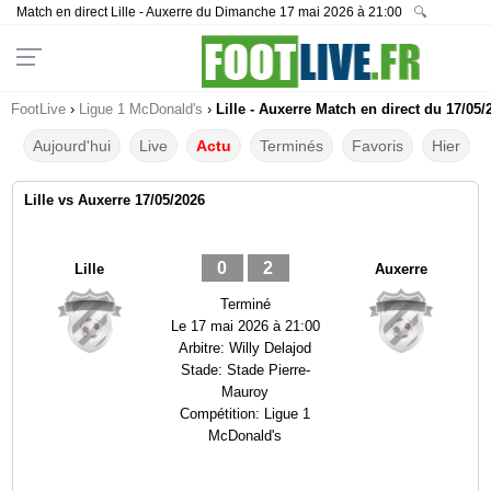
Match en direct Lille - Auxerre du Dimanche 17 mai 2026 à 21:00
🔍
FootLive
›
Ligue 1 McDonald's
›
Lille - Auxerre Match en direct du 17/05/
Aujourd'hui
Live
Actu
Terminés
Favoris
Hier
Lille vs Auxerre 17/05/2026
0
2
Lille
Auxerre
Terminé
Le
17 mai 2026 à 21:00
Arbitre:
Willy Delajod
Stade:
Stade Pierre-
Mauroy
Compétition:
Ligue 1
McDonald's