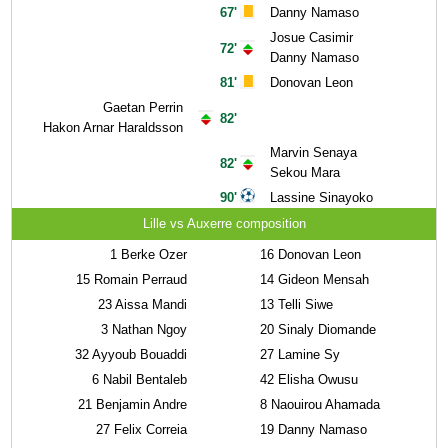
67'
Danny Namaso
Josue Casimir
72'
Danny Namaso
81'
Donovan Leon
Gaetan Perrin
82'
Hakon Arnar Haraldsson
Marvin Senaya
82'
Sekou Mara
90'
Lassine Sinayoko
Lille vs Auxerre composition
1
Berke Ozer
16
Donovan Leon
15
Romain Perraud
14
Gideon Mensah
23
Aissa Mandi
13
Telli Siwe
3
Nathan Ngoy
20
Sinaly Diomande
32
Ayyoub Bouaddi
27
Lamine Sy
6
Nabil Bentaleb
42
Elisha Owusu
21
Benjamin Andre
8
Naouirou Ahamada
27
Felix Correia
19
Danny Namaso