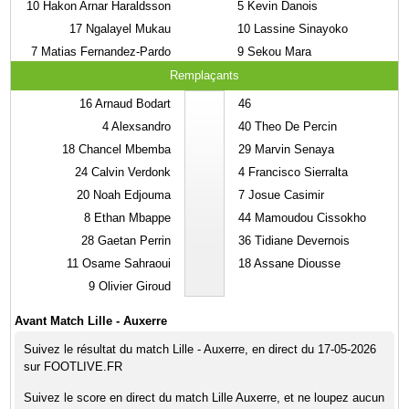
10
Hakon Arnar Haraldsson
5
Kevin Danois
17
Ngalayel Mukau
10
Lassine Sinayoko
7
Matias Fernandez-Pardo
9
Sekou Mara
Remplaçants
16
Arnaud Bodart
46
4
Alexsandro
40
Theo De Percin
18
Chancel Mbemba
29
Marvin Senaya
24
Calvin Verdonk
4
Francisco Sierralta
20
Noah Edjouma
7
Josue Casimir
8
Ethan Mbappe
44
Mamoudou Cissokho
28
Gaetan Perrin
36
Tidiane Devernois
11
Osame Sahraoui
18
Assane Diousse
9
Olivier Giroud
Avant Match Lille - Auxerre
Suivez le résultat du match Lille - Auxerre, en direct du 17-05-2026
sur FOOTLIVE.FR
Suivez le score en direct du match Lille Auxerre, et ne loupez aucun