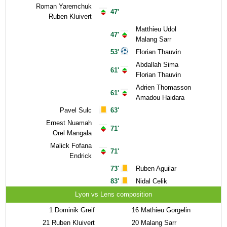
Roman Yaremchuk
47'
Ruben Kluivert
Matthieu Udol
47'
Malang Sarr
53'
Florian Thauvin
Abdallah Sima
61'
Florian Thauvin
Adrien Thomasson
61'
Amadou Haidara
Pavel Sulc
63'
Ernest Nuamah
71'
Orel Mangala
Malick Fofana
71'
Endrick
73'
Ruben Aguilar
83'
Nidal Celik
Lyon vs Lens composition
1
Dominik Greif
16
Mathieu Gorgelin
21
Ruben Kluivert
20
Malang Sarr