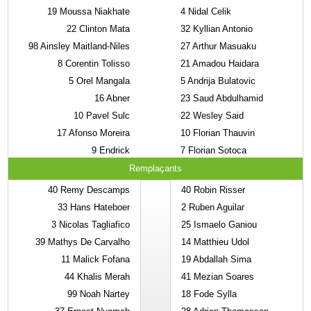
19
Moussa Niakhate
4
Nidal Celik
22
Clinton Mata
32
Kyllian Antonio
98
Ainsley Maitland-Niles
27
Arthur Masuaku
8
Corentin Tolisso
21
Amadou Haidara
5
Orel Mangala
5
Andrija Bulatovic
16
Abner
23
Saud Abdulhamid
10
Pavel Sulc
22
Wesley Said
17
Afonso Moreira
10
Florian Thauvin
9
Endrick
7
Florian Sotoca
Remplaçants
40
Remy Descamps
40
Robin Risser
33
Hans Hateboer
2
Ruben Aguilar
3
Nicolas Tagliafico
25
Ismaelo Ganiou
39
Mathys De Carvalho
14
Matthieu Udol
11
Malick Fofana
19
Abdallah Sima
44
Khalis Merah
41
Mezian Soares
99
Noah Nartey
18
Fode Sylla