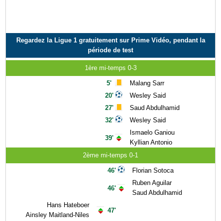
Regardez la Ligue 1 gratuitement sur Prime Vidéo, pendant la
période de test
1ère mi-temps 0-3
5'
Malang Sarr
20'
Wesley Said
27'
Saud Abdulhamid
32'
Wesley Said
Ismaelo Ganiou
39'
Kyllian Antonio
2ème mi-temps 0-1
46'
Florian Sotoca
Ruben Aguilar
46'
Saud Abdulhamid
Hans Hateboer
47'
Ainsley Maitland-Niles