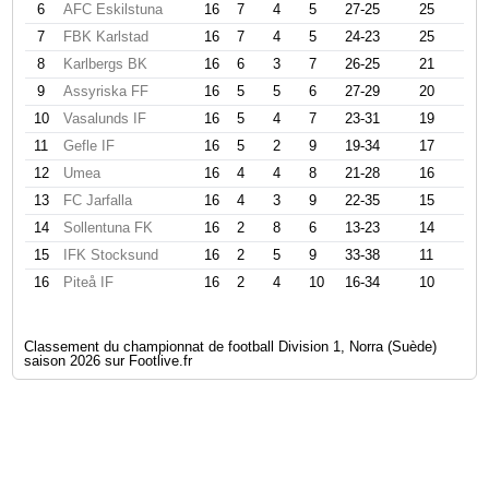
6
AFC Eskilstuna
16
7
4
5
27-25
25
7
FBK Karlstad
16
7
4
5
24-23
25
8
Karlbergs BK
16
6
3
7
26-25
21
9
Assyriska FF
16
5
5
6
27-29
20
10
Vasalunds IF
16
5
4
7
23-31
19
11
Gefle IF
16
5
2
9
19-34
17
12
Umea
16
4
4
8
21-28
16
13
FC Jarfalla
16
4
3
9
22-35
15
14
Sollentuna FK
16
2
8
6
13-23
14
15
IFK Stocksund
16
2
5
9
33-38
11
16
Piteå IF
16
2
4
10
16-34
10
Classement du championnat de football Division 1, Norra (Suède)
saison 2026 sur Footlive.fr