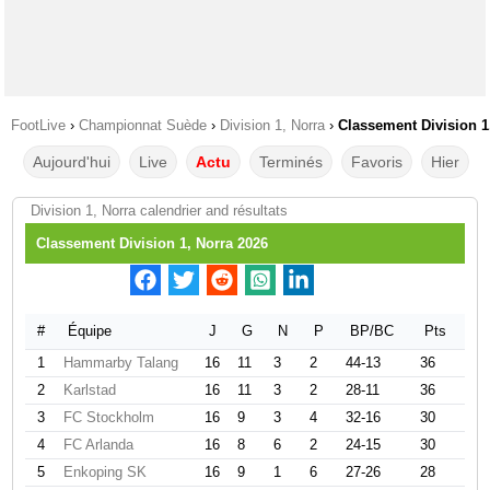
FootLive
›
Championnat Suède
›
Division 1, Norra
›
Classement Division 1
Aujourd'hui
Live
Actu
Terminés
Favoris
Hier
Division 1, Norra calendrier and résultats
Classement Division 1, Norra 2026
#
Équipe
J
G
N
P
BP/BC
Pts
1
Hammarby Talang
16
11
3
2
44-13
36
2
Karlstad
16
11
3
2
28-11
36
3
FC Stockholm
16
9
3
4
32-16
30
4
FC Arlanda
16
8
6
2
24-15
30
5
Enkoping SK
16
9
1
6
27-26
28