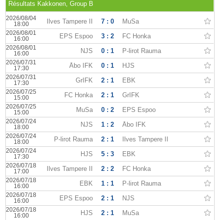
Résultats Kakkonen, Group B
2026/08/04
Ilves Tampere II
7 : 0
MuSa
18:00
2026/08/01
EPS Espoo
3 : 2
FC Honka
16:00
2026/08/01
NJS
0 : 1
P-lirot Rauma
16:00
2026/07/31
Åbo IFK
0 : 1
HJS
17:30
2026/07/31
GrIFK
2 : 1
EBK
17:30
2026/07/25
FC Honka
2 : 1
GrIFK
15:00
2026/07/25
MuSa
0 : 2
EPS Espoo
15:00
2026/07/24
NJS
1 : 2
Åbo IFK
18:00
2026/07/24
P-lirot Rauma
2 : 1
Ilves Tampere II
18:00
2026/07/24
HJS
5 : 3
EBK
17:30
2026/07/18
Ilves Tampere II
2 : 2
FC Honka
17:00
2026/07/18
EBK
1 : 1
P-lirot Rauma
16:00
2026/07/18
EPS Espoo
2 : 1
NJS
16:00
2026/07/18
HJS
2 : 1
MuSa
16:00