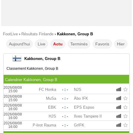
FootLive
›
Résultats Finlande
›
Kakkonen, Group B
Aujourd'hui
Live
Actu
Terminés
Favoris
Hier
Kakkonen, Group B
Classement Kakkonen, Group B
Calendrier Kakkonen, Group B
2026/08/08
FC Honka
- : -
NJS
15:00
2026/08/08
MuSa
- : -
Åbo IFK
15:00
2026/08/08
EBK
- : -
EPS Espoo
16:00
2026/08/08
HJS
- : -
Ilves Tampere II
16:00
2026/08/08
P-lirot Rauma
- : -
GrIFK
16:00