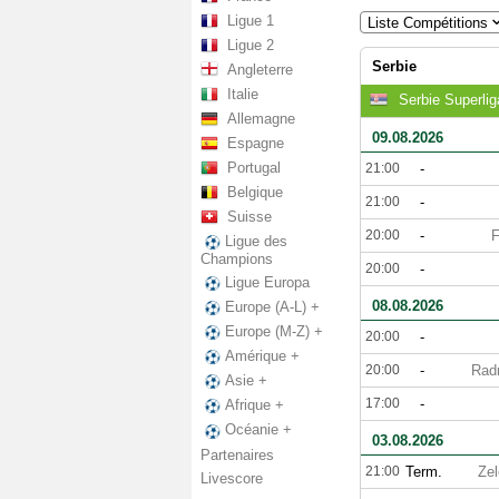
Ligue 1
Liste Compétitions
Ligue 2
Serbie
Angleterre
Italie
Serbie Superlig
Allemagne
09.08.2026
Espagne
Portugal
21:00
-
Belgique
21:00
-
Suisse
20:00
-
Ligue des
Champions
20:00
-
Ligue Europa
08.08.2026
Europe (A-L) +
Europe (M-Z) +
20:00
-
Amérique +
20:00
-
Rad
Asie +
17:00
-
Afrique +
Océanie +
03.08.2026
Partenaires
21:00
Term.
Ze
Livescore