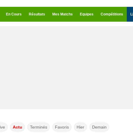
En Cours
Résultats
Mes Matchs
Equipes
Compétitions
L
ive
Actu
Terminés
Favoris
Hier
Demain