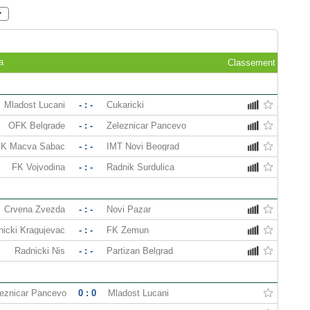
a
Classement
Mladost Lucani
- : -
Cukaricki
OFK Belgrade
- : -
Zeleznicar Pancevo
FK Macva Sabac
- : -
IMT Novi Beograd
FK Vojvodina
- : -
Radnik Surdulica
Crvena Zvezda
- : -
Novi Pazar
nicki Kragujevac
- : -
FK Zemun
Radnicki Nis
- : -
Partizan Belgrad
leznicar Pancevo
0 : 0
Mladost Lucani