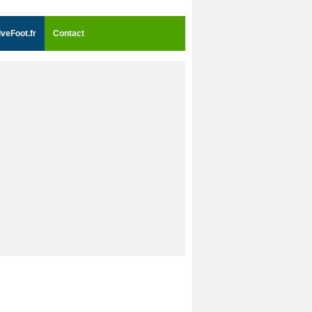
iveFoot.fr
Contact