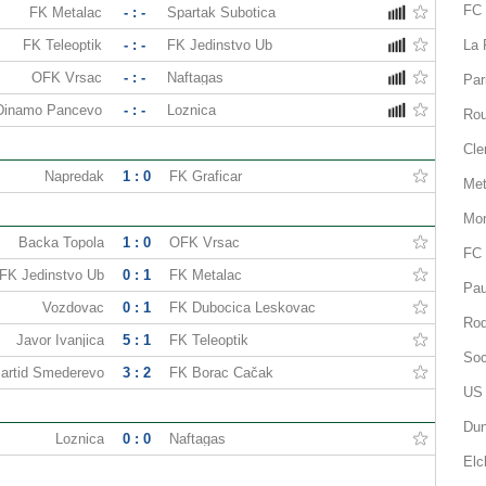
FC 
FK Metalac
- : -
Spartak Subotica
FK Teleoptik
- : -
FK Jedinstvo Ub
La 
OFK Vrsac
- : -
Naftagas
Par
Dinamo Pancevo
- : -
Loznica
Rou
Cle
Napredak
1 : 0
FK Graficar
Met
Mon
Backa Topola
1 : 0
OFK Vrsac
FC 
FK Jedinstvo Ub
0 : 1
FK Metalac
Pau
Vozdovac
0 : 1
FK Dubocica Leskovac
Rod
Javor Ivanjica
5 : 1
FK Teleoptik
Soc
artid Smederevo
3 : 2
FK Borac Čačak
US 
Dun
Loznica
0 : 0
Naftagas
Elc