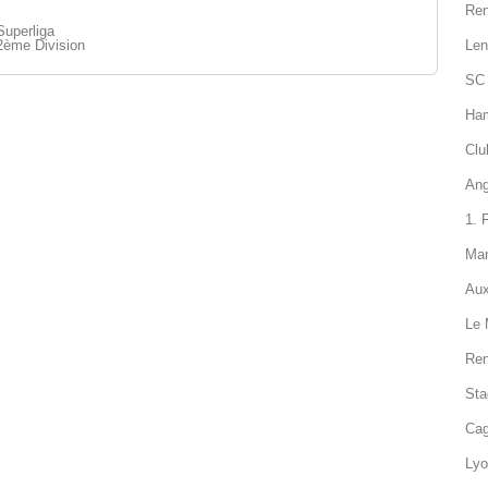
Ren
Superliga
2ème Division
Len
SC 
Ham
Clu
Ang
1. 
Man
Aux
Le 
Ren
Sta
Cag
Lyo