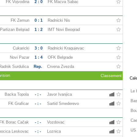
FK Vojvodina
2 : 0
FK Macva Sabac
FK Zemun
0 : 1
Radnicki Nis
Partizan Belgrad
1 : 2
IMT Novi Beograd
Cukaricki
3 : 0
Radnicki Kragujevac
Novi Pazar
1 : 4
OFK Belgrade
Radnik Surdulica
Rep.
Crvena Zvezda
vision
Classement
Cale
Le 
Backa Topola
- : -
Javor Ivanjica
Bas
FK Graficar
- : -
Sartid Smederevo
Bou
Cae
FK Borac Čačak
- : -
Vozdovac
US 
ocica Leskovac
- : -
Loznica