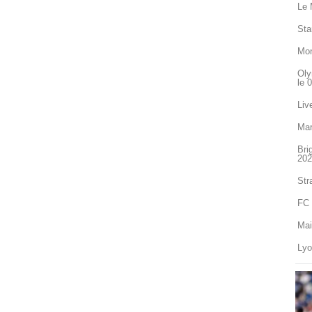
Le 
Sta
Mon
Oly
le 
Liv
Mar
Bri
202
Str
FC 
Mai
Lyo