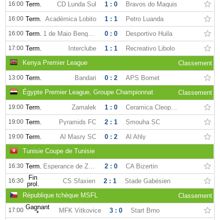
16:00
Term.
CD Lunda Sul
1 : 0
Bravos do Maquis
16:00
Term.
Académica Lobito
1 : 1
Petro Luanda
16:00
Term.
1 de Maio Benguela
0 : 0
Desportivo Huila
17:00
Term.
Interclube
1 : 1
Recreativo Libolo
Kenya Premier League
Classement
13:00
Term.
Bandari
0 : 2
APS Bomet
Égypte Premier League, Groupe Championnat
Classement
19:00
Term.
Zamalek
1 : 0
Ceramica Cleopatra
19:00
Term.
Pyramids FC
2 : 1
Smouha SC
19:00
Term.
Al Masry SC
0 : 2
Al Ahly
Tunisie Coupe de Tunisie
16:30
Term.
Esperance de Zarzis
2 : 0
CA Bizertin
Fin
16:30
CS Sfaxien
2 : 1
Stade Gabésien
prol.
République tchèque MSFL
Classement
Gagnant
17:00
MFK Vitkovice
3 : 0
Start Brno
*