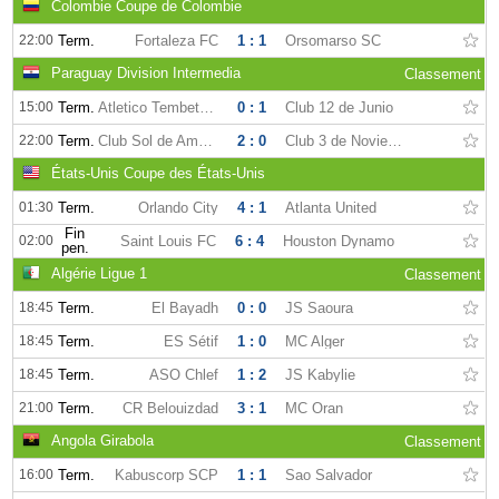
Colombie Coupe de Colombie
22:00
Term.
Fortaleza FC
1 : 1
Orsomarso SC
Paraguay Division Intermedia
Classement
15:00
Term.
Atletico Tembetary
0 : 1
Club 12 de Junio
22:00
Term.
Club Sol de América
2 : 0
Club 3 de Noviembre
États-Unis Coupe des États-Unis
01:30
Term.
Orlando City
4 : 1
Atlanta United
Fin
02:00
Saint Louis FC
6 : 4
Houston Dynamo
pen.
Algérie Ligue 1
Classement
18:45
Term.
El Bayadh
0 : 0
JS Saoura
18:45
Term.
ES Sétif
1 : 0
MC Alger
18:45
Term.
ASO Chlef
1 : 2
JS Kabylie
21:00
Term.
CR Belouizdad
3 : 1
MC Oran
Angola Girabola
Classement
16:00
Term.
Kabuscorp SCP
1 : 1
Sao Salvador