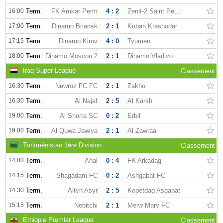
16:00
Term.
FK Amkar Perm
4 : 2
Zenit-2 Saint Pétersbourg
17:00
Term.
Dinamo Briansk
2 : 1
Kuban Krasnodar
17:15
Term.
Dinamo Kirov
4 : 0
Tyumen
18:00
Term.
Dinamo Moscou 2
2 : 1
Dinamo Vladivostok
Iraq Super League
Classement
16:30
Term.
Newroz FC FC
2 : 1
Zakho
16:30
Term.
Al Najaf
2 : 5
Al Karkh
19:00
Term.
Al Shorta SC
0 : 2
Erbil
19:00
Term.
Al Quwa Jawiya
2 : 1
Al Zawraa
Turkménistan 1ère Division
Classement
14:00
Term.
Ahal
0 : 4
FK Arkadag
14:15
Term.
Shagadam FC
0 : 2
Ashgabat FC
14:30
Term.
Altyn Asyr
2 : 5
Kopetdag Asgabat
15:15
Term.
Nebitchi
2 : 1
Merw Mary FC
Éthiopie Premier League
Classement