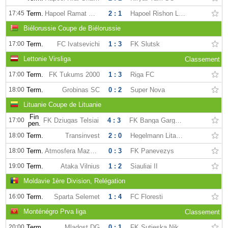
17:45
Term.
Hapoel Ramat Gan FC
2 : 1
Hapoel Rishon LeZion FC
Biélorussie Coupe de Biélorussie
17:00
Term.
FC Ivatsevichi
1 : 3
FK Slutsk
Lettonie Virsliga
Classement
17:00
Term.
FK Tukums 2000
1 : 3
Riga FC
18:00
Term.
Grobinas SC
0 : 2
Super Nova
Lituanie Coupe de Lituanie
Fin
17:00
FK Dziugas Telsiai
4 : 3
FK Banga Gargzdai
pen.
18:00
Term.
Transinvest
2 : 0
Hegelmann Litauen
18:00
Term.
Atmosfera Mazeikiai
0 : 3
FK Panevezys
19:00
Term.
Ataka Vilnius
1 : 2
Siauliai II
Moldavie 1ère Division, Relégation
16:00
Term.
Sparta Selemet
1 : 4
FC Floresti
Monténégro Prva liga
Classement
20:00
Term.
Mladost DG
0 : 1
FK Sutjeska Niksic