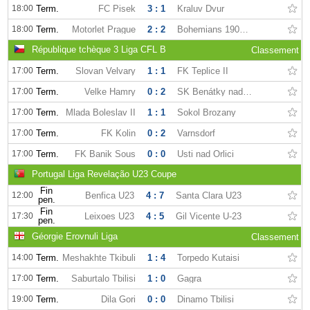
18:00
Term.
FC Pisek
3 : 1
Kraluv Dvur
18:00
Term.
Motorlet Prague
2 : 2
Bohemians 1905 II
République tchèque 3 Liga CFL B
Classement
17:00
Term.
Slovan Velvary
1 : 1
FK Teplice II
17:00
Term.
Velke Hamry
0 : 2
SK Benátky nad Jizerou
17:00
Term.
Mlada Boleslav II
1 : 1
Sokol Brozany
17:00
Term.
FK Kolin
0 : 2
Varnsdorf
17:00
Term.
FK Banik Sous
0 : 0
Usti nad Orlici
Portugal Liga Revelação U23 Coupe
Fin
12:00
Benfica U23
4 : 7
Santa Clara U23
pen.
Fin
17:30
Leixoes U23
4 : 5
Gil Vicente U-23
pen.
Géorgie Erovnuli Liga
Classement
14:00
Term.
Meshakhte Tkibuli
1 : 4
Torpedo Kutaisi
17:00
Term.
Saburtalo Tbilisi
1 : 0
Gagra
19:00
Term.
Dila Gori
0 : 0
Dinamo Tbilisi