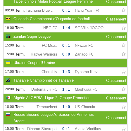
Taipei chinois Mulan Football League Féminine
Classement
09:30
Term.
Taichung Blue Whale (F)
0 : 1
Hang Yuan (F)
Ouganda Championnat d'Ouganda de football
Classement
19:00
Term.
NEC FC
1 : 4
SC Villa JOGOO
Zambie Super League
Classement
15:00
Term.
FC Muza
0 : 1
Nkwazi FC
15:00
Term.
Kabwe Warriors
0 : 0
Zanaco FC
Ukraine Coupe d'Ukraine
17:00
Term.
Chernihiv
1 : 3
Dynamo Kiev
Tanzanie Championnat de Tanzanie
Classement
20:00
Term.
Dodoma Jiji FC
1 : 1
Mashujaa FC
Algérie ALGERIA: Ligue 2, Groupe Promotion
Classement
18:00
Term.
Temouchent
1 : 0
US Chaouia
Russie Second League A, Saison de Printemps
Classement
Argent
15:00
Term.
Dinamo Stavropol
0 : 1
Alania Vladikavkaz