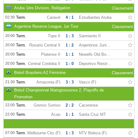
Aruba 1ère Division, Relégation
Classement
02:30
Term.
Caravel
4 : 1
Estudiantes Aruba
Argentine Reserve League, 1er Tour
Classement
20:00
Term.
Tigre II
1 : 3
Sarmiento II
20:00
Term.
Rosario Central II
1 : 2
Argentinos Juniors II
20:00
Term.
Platense II
1 : 1
Newells Old Boys II
20:00
Term.
Central Cordoba II
1 : 0
Deportivo Riestra II
Brésil Brasileiro A2 Féminine
Classement
21:30
Term.
Amazonia (F)
3 : 3
Vasco (F)
Brésil Championnat Matogrossense 2, Playoffs de
Promotion
22:00
Term.
Gremio Sorriso
2 : 2
Cacerense
22:00
Term.
Acao
1 : 1
Santa Cruz MT
07:00
Term.
Melbourne City (F)
1 : 3
NTV Beleza (F)