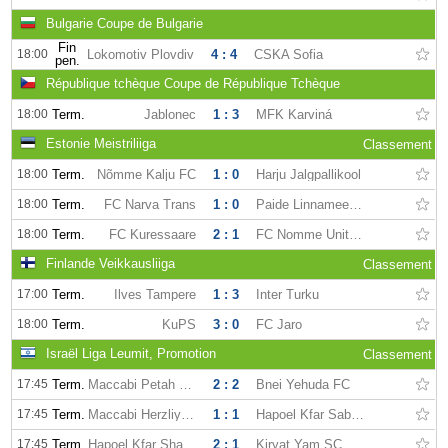
Bulgarie Coupe de Bulgarie
Fin
18:00
Lokomotiv Plovdiv
4 : 4
CSKA Sofia
pen.
République tchèque Coupe de République Tchèque
18:00
Term.
Jablonec
1 : 3
MFK Karviná
Estonie Meistriliiga
Classement
18:00
Term.
Nõmme Kalju FC
1 : 0
Harju Jalgpallikool
18:00
Term.
FC Narva Trans
1 : 0
Paide Linnameeskond
18:00
Term.
FC Kuressaare
2 : 1
FC Nomme Unitedd
Finlande Veikkausliiga
Classement
17:00
Term.
Ilves Tampere
1 : 3
Inter Turku
18:00
Term.
KuPS
3 : 0
FC Jaro
Israël Liga Leumit, Promotion
Classement
17:45
Term.
Maccabi Petah Tikva FC
2 : 2
Bnei Yehuda FC
17:45
Term.
Maccabi Herzliya FC
1 : 1
Hapoel Kfar Saba FC
17:45
Term.
Hapoel Kfar Shalem FC
2 : 1
Kiryat Yam SC