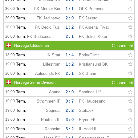
20:00
Term.
FK Mornar Bar
1 : 1
OFK Petrovac
20:00
Term.
FK Jedinstvo
2 : 0
FK Jezero
20:00
Term.
FK Decic Tuzi
1 : 2
FK Arsenal Tivat
20:00
Term.
FK Buducnost Podgorica
2 : 1
FK Bokelj Kotor
Norvège Eliteserien
Classement
18:00
Term.
IK Start
1 : 4
Bodo/Glimt
19:00
Term.
Lillestrom
1 : 2
Kristiansund BK
20:00
Term.
Aalesunds FK
2 : 1
SK Brann
Norvège 2ème Division
Classement
19:00
Term.
Asane
2 : 0
Sandnes Ulf
19:00
Term.
Strømmen IF
0 : 7
FK Haugesund
19:00
Term.
Sogndal
2 : 2
Stabaek
19:00
Term.
Raufoss IL
3 : 0
Bryne FK
19:00
Term.
Ranheim
3 : 2
IL Hodd II