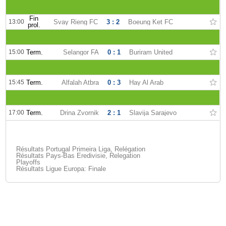
Fin
13:00
Svay Rieng FC
3 : 2
Boeung Ket FC
prol.
15:00
Term.
Selangor FA
0 : 1
Buriram United
15:45
Term.
Alfalah Atbra
0 : 3
Hay Al Arab
17:00
Term.
Drina Zvornik
2 : 1
Slavija Sarajevo
Résultats Portugal Primeira Liga, Relégation
Résultats Pays-Bas Eredivisie, Relegation
Playoffs
Résultats Ligue Europa: Finale