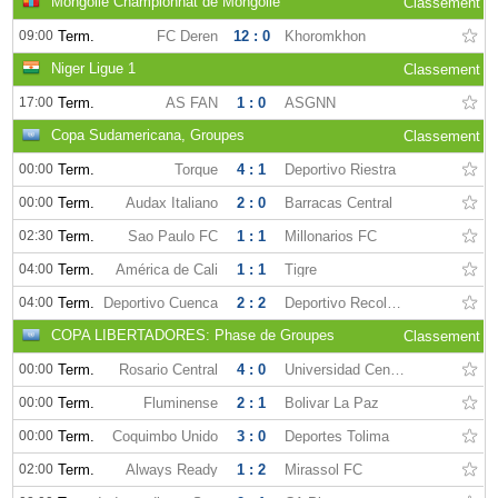
Mongolie Championnat de Mongolie
Classement
09:00
Term.
FC Deren
12 : 0
Khoromkhon
Niger Ligue 1
Classement
17:00
Term.
AS FAN
1 : 0
ASGNN
Copa Sudamericana, Groupes
Classement
00:00
Term.
Torque
4 : 1
Deportivo Riestra
00:00
Term.
Audax Italiano
2 : 0
Barracas Central
02:30
Term.
Sao Paulo FC
1 : 1
Millonarios FC
04:00
Term.
América de Cali
1 : 1
Tigre
04:00
Term.
Deportivo Cuenca
2 : 2
Deportivo Recoleta
COPA LIBERTADORES: Phase de Groupes
Classement
00:00
Term.
Rosario Central
4 : 0
Universidad Central FC
00:00
Term.
Fluminense
2 : 1
Bolivar La Paz
00:00
Term.
Coquimbo Unido
3 : 0
Deportes Tolima
02:00
Term.
Always Ready
1 : 2
Mirassol FC