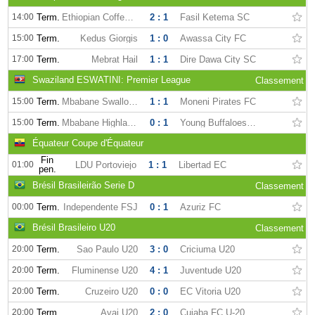
14:00
Term.
Ethiopian Coffee SC
2 : 1
Fasil Ketema SC
15:00
Term.
Kedus Giorgis
1 : 0
Awassa City FC
17:00
Term.
Mebrat Hail
1 : 1
Dire Dawa City SC
Swaziland ESWATINI: Premier League
Classement
15:00
Term.
Mbabane Swallows
1 : 1
Moneni Pirates FC
15:00
Term.
Mbabane Highlanders FC
0 : 1
Young Buffaloes FC
Équateur Coupe d'Équateur
Fin
01:00
LDU Portoviejo
1 : 1
Libertad EC
pen.
Brésil Brasileirão Serie D
Classement
00:00
Term.
Independente FSJ
0 : 1
Azuriz FC
Brésil Brasileiro U20
Classement
20:00
Term.
Sao Paulo U20
3 : 0
Criciuma U20
20:00
Term.
Fluminense U20
4 : 1
Juventude U20
20:00
Term.
Cruzeiro U20
0 : 0
EC Vitoria U20
20:00
Term.
Avai U20
2 : 0
Cuiaba FC U-20