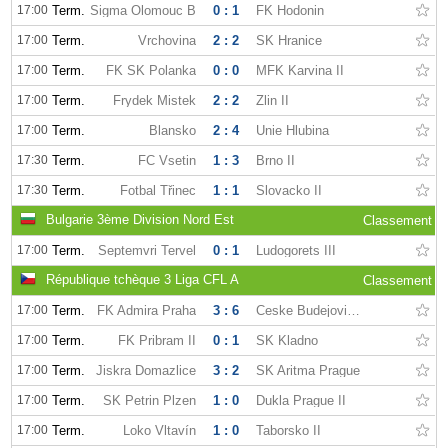
17:00
Term.
Sigma Olomouc B
0 : 1
FK Hodonin
17:00
Term.
Vrchovina
2 : 2
SK Hranice
17:00
Term.
FK SK Polanka
0 : 0
MFK Karvina II
17:00
Term.
Frydek Mistek
2 : 2
Zlin II
17:00
Term.
Blansko
2 : 4
Unie Hlubina
17:30
Term.
FC Vsetin
1 : 3
Brno II
17:30
Term.
Fotbal Třinec
1 : 1
Slovacko II
Bulgarie 3ème Division Nord Est
Classement
17:00
Term.
Septemvri Tervel
0 : 1
Ludogorets III
République tchèque 3 Liga CFL A
Classement
17:00
Term.
FK Admira Praha
3 : 6
Ceske Budejovice II
17:00
Term.
FK Pribram II
0 : 1
SK Kladno
17:00
Term.
Jiskra Domazlice
3 : 2
SK Aritma Prague
17:00
Term.
SK Petrin Plzen
1 : 0
Dukla Prague II
17:00
Term.
Loko Vltavín
1 : 0
Taborsko II