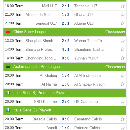
18:00
Term.
Mali U17
2 : 1
Tanzanie U17
21:00
Term.
Afrique du Sud U17
1 : 3
Ghana U17
21:00
Term.
Sénégal U17
2 : 1
Algérie U17
Chine Super League
Classement
13:35
Term.
Shanghai Shenhua
2 : 2
Wuhan Three Towns
14:00
Term.
Zhejiang Professional FC
4 : 1
Shandong Taishan
14:00
Term.
Chongqing Tonglianglong
0 : 0
Yunnan Yukun
Arabie saoudite Pro League
Classement
20:00
Term.
Al Khaleej
1 : 4
Al Ahli (Jeddah)
20:00
Term.
Al Najma
1 : 0
Al Shabab Riyadh
Italie Serie B, Promotion Playoffs
20:00
Term.
SSD Palerme
2 : 0
US Catanzaro
Italie Serie C1 Play-off
20:00
Term.
Brescia Calcio
0 : 0
Casarano Calcio
20:00
Term.
Ascoli
1 : 0
Potenza Calcio