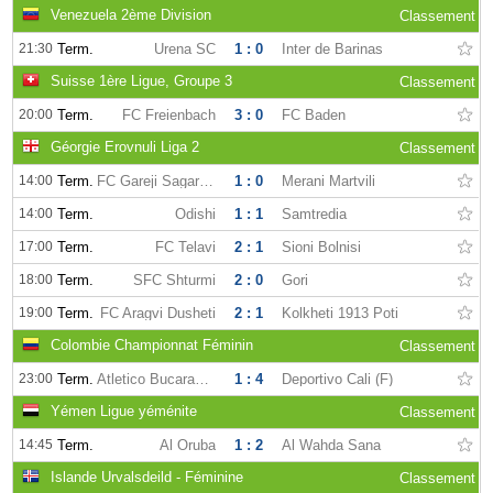
Venezuela 2ème Division
Classement
21:30
Term.
Urena SC
1 : 0
Inter de Barinas
Suisse 1ère Ligue, Groupe 3
Classement
20:00
Term.
FC Freienbach
3 : 0
FC Baden
Géorgie Erovnuli Liga 2
Classement
14:00
Term.
FC Gareji Sagarejo
1 : 0
Merani Martvili
14:00
Term.
Odishi
1 : 1
Samtredia
17:00
Term.
FC Telavi
2 : 1
Sioni Bolnisi
18:00
Term.
SFC Shturmi
2 : 0
Gori
19:00
Term.
FC Aragvi Dusheti
2 : 1
Kolkheti 1913 Poti
Colombie Championnat Féminin
Classement
23:00
Term.
Atletico Bucaramanga (F)
1 : 4
Deportivo Cali (F)
Yémen Ligue yéménite
Classement
14:45
Term.
Al Oruba
1 : 2
Al Wahda Sana
Islande Urvalsdeild - Féminine
Classement