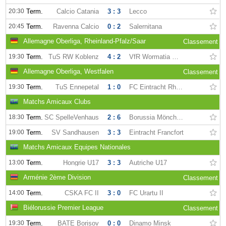
20:30
Term.
Calcio Catania
3 : 3
Lecco
20:45
Term.
Ravenna Calcio
0 : 2
Salernitana
Allemagne Oberliga, Rheinland-Pfalz/Saar
Classement
19:30
Term.
TuS RW Koblenz
4 : 2
VfR Wormatia Worms
Allemagne Oberliga, Westfalen
Classement
19:30
Term.
TuS Ennepetal
1 : 0
FC Eintracht Rheine
Matchs Amicaux Clubs
18:30
Term.
SC SpelleVenhaus
2 : 6
Borussia Mönchengladbach
19:00
Term.
SV Sandhausen
3 : 3
Eintracht Francfort
Matchs Amicaux Equipes Nationales
13:00
Term.
Hongrie U17
3 : 3
Autriche U17
Arménie 2ème Division
Classement
14:00
Term.
CSKA FC II
3 : 0
FC Urartu II
Biélorussie Premier League
Classement
19:30
Term.
BATE Borisov
0 : 0
Dinamo Minsk