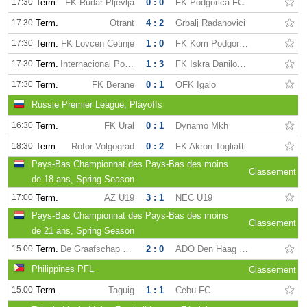
17:30
Term.
FK Rudar Pljevlja
0 : 0
FK Podgorica FC
17:30
Term.
Otrant
4 : 2
Grbalj Radanovici
17:30
Term.
FK Lovcen Cetinje
1 : 0
FK Kom Podgorica
17:30
Term.
Internacional Podgorica
1 : 3
FK Iskra Danilovgrad
17:30
Term.
FK Berane
0 : 1
OFK Igalo
Russie Premier League, Playoffs
16:30
Term.
FK Ural
0 : 1
Dynamo Mkh
18:30
Term.
Rotor Volgograd
0 : 2
FK Akron Togliatti
Pays-Bas Championnat des Pays-Bas des moins
Classement
de 18 ans, Spring Season
17:00
Term.
AZ U19
3 : 1
NEC U19
Pays-Bas Championnat des Pays-Bas des moins
Classement
de 21 ans, Spring Season
15:00
Term.
De Graafschap U-21
2 : 0
ADO Den Haag U-21
Philippines PFL
Classement
15:00
Term.
Taguig
1 : 1
Cebu FC