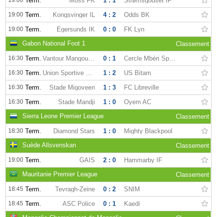
19:00
Term.
Moss FK
1 : 1
Strømsgodset IF
19:00
Term.
Kongsvinger IL
4 : 2
Odds BK
19:00
Term.
Egersunds IK
0 : 0
FK Lyn
Gabon National Foot 1
Classement
16:30
Term.
Vantour Mangoungou
0 : 1
Cercle Mbéri Sportif
16:30
Term.
Union Sportive dOyem
1 : 2
US Bitam
16:30
Term.
Stade Migoveen
1 : 3
FC Libreville
16:30
Term.
Stade Mandji
1 : 0
Oyem AC
Sierra Leone Premier League
Classement
18:30
Term.
Diamond Stars
1 : 0
Mighty Blackpool
Suède Allsvenskan
Classement
19:00
Term.
GAIS
2 : 0
Hammarby IF
Mauritanie Premier League
Classement
18:45
Term.
Tevragh-Zeine
0 : 2
SNIM
18:45
Term.
ASC Police
0 : 1
Kaedi