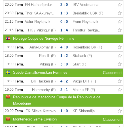
20:00
Term.
FH Hafnarfjordur (F)
3 : 0
IBV Vestmannaeyjar (F)
20:30
Term.
Thor KA Akureyri (F)
1 : 3
Breidablik UBK (F)
21:15
Term.
Valur Reykjavik (F)
0 : 0
Fram Reykjavik (F)
21:15
Term.
HK / Vikingur (F)
1 : 4
Throttur Reykjavik (F)
Norvège Coupe de Norvège Féminine
18:00
Term.
Arna-Bjornar (F)
4 : 0
Rosenborg BK (F)
18:00
Term.
Roa IL (F)
1 : 2
Stabaek (F)
19:00
Term.
Viking (F)
3 : 0
Start (F)
Suède Damallsvenskan Femmes
Classement
18:30
Term.
BK Hacken (F)
4 : 2
Växjö DFF (F)
19:00
Term.
Hammarby (F)
2 : 1
Malmo FF (F)
République de Macédoine Coupe de la République de
Macédoine
20:00
Term.
FK Sileks Kratovo
1 : 0
KF Shkendija
Monténégro 2ème Division
Classement