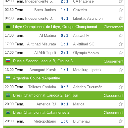
02:00
Term.
Independiente Santa Fe
2 : 1
CA Platense
02:30
Term.
Boca Juniors
1 : 1
Cruzeiro
04:00
Term.
Independiente Del Valle
4 : 1
Libertad Asuncion
Libye Championnat de Libye, Groupe Championnat
Classement
17:00
Term.
Al Madina
0 : 3
Asswehly
17:00
Term.
Alittihad Misurata
1 : 1
Al-Ittihad SC
17:00
Term.
Al Ahli Tripoli
2 : 1
Olympic Azzaweya
Russie Second League B, Groupe 3
Classement
13:00
Term.
Avangard Kursk
1 : 1
Metallurg Lipetsk
Argentine Coupe d'Argentine
22:00
Term.
Talleres Cordoba
0 : 3
Atlético Tucumán
Brésil Championnat Carioca 2, 1er Tour
Classement
20:00
Term.
America RJ
0 : 1
Marica
Brésil Championnat Catarinense 2
Classement
20:00
Term.
Metropolitano
1 : 0
Blumenau