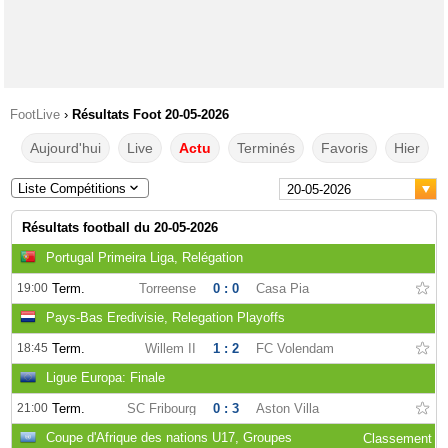
FootLive
›
Résultats Foot 20-05-2026
Aujourd'hui
Live
Actu
Terminés
Favoris
Hier
Liste Compétitions
20-05-2026
Résultats football du 20-05-2026
Portugal Primeira Liga, Relégation
19:00
Term.
Torreense
0 : 0
Casa Pia
Pays-Bas Eredivisie, Relegation Playoffs
18:45
Term.
Willem II
1 : 2
FC Volendam
Ligue Europa: Finale
21:00
Term.
SC Fribourg
0 : 3
Aston Villa
Coupe d'Afrique des nations U17, Groupes
Classement