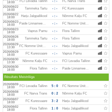
FCI Levadia Tallinn
- : -
FC Narva Trans
18:00
2026/08/22
Tammeka Tartu
- : -
FC Kuressaare
16:00
2026/08/22
Harju Jalgpallikool
- : -
Nõmme Kalju FC
18:00
2026/08/23
Paide Linnameeskond
- : -
FC Nomme Unitedd
16:00
2026/08/23
Vaprus Parnu
- : -
Flora Tallinn
18:00
2026/08/26
Tammeka Tartu
- : -
Flora Tallinn
18:00
2026/08/29
FC Nomme Unitedd
- : -
Harju Jalgpallikool
13:30
2026/08/29
FC Kuressaare
- : -
Vaprus Parnu
16:00
2026/08/30
Nõmme Kalju FC
- : -
FCI Levadia Tallinn
13:30
2026/08/30
Flora Tallinn
- : -
Paide Linnameeskond
16:00
Résultats Meistriliiga
2026/08/09
FCI Levadia Tallinn
5 : 0
FC Nomme Unitedd
18:00
2026/08/08
FC Narva Trans
0 : 2
Nõmme Kalju FC
18:00
2026/08/07
FC Kuressaare
3 : 2
Harju Jalgpallikool
18:00
2026/08/02
Flora Tallinn
1 : 0
Harju Jalgpallikool
18:00