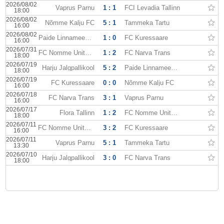
2026/08/02
Vaprus Parnu
1 : 1
FCI Levadia Tallinn
18:00
2026/08/02
Nõmme Kalju FC
5 : 1
Tammeka Tartu
16:00
2026/08/02
Paide Linnameeskond
1 : 0
FC Kuressaare
16:00
2026/07/31
FC Nomme Unitedd
1 : 2
FC Narva Trans
18:00
2026/07/19
Harju Jalgpallikool
5 : 2
Paide Linnameeskond
18:00
2026/07/19
FC Kuressaare
0 : 0
Nõmme Kalju FC
16:00
2026/07/18
FC Narva Trans
3 : 1
Vaprus Parnu
16:00
2026/07/17
Flora Tallinn
1 : 2
FC Nomme Unitedd
18:00
2026/07/11
FC Nomme Unitedd
3 : 2
FC Kuressaare
16:00
2026/07/11
Vaprus Parnu
5 : 1
Tammeka Tartu
13:30
2026/07/10
Harju Jalgpallikool
3 : 0
FC Narva Trans
18:00