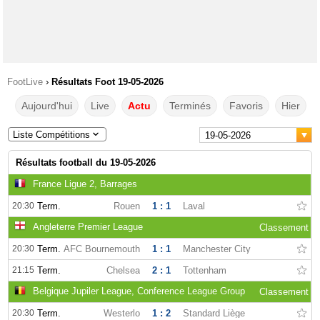
FootLive
›
Résultats Foot 19-05-2026
Aujourd'hui
Live
Actu
Terminés
Favoris
Hier
Liste Compétitions
19-05-2026
Résultats football du 19-05-2026
France Ligue 2, Barrages
20:30
Term.
Rouen
1 : 1
Laval
Angleterre Premier League
Classement
20:30
Term.
AFC Bournemouth
1 : 1
Manchester City
21:15
Term.
Chelsea
2 : 1
Tottenham
Belgique Jupiler League, Conference League Group
Classement
20:30
Term.
Westerlo
1 : 2
Standard Liège