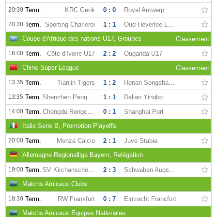
20:30
Term.
KRC Genk
0 : 0
Royal Antwerp
20:30
Term.
Sporting Charleroi
1 : 1
Oud-Heverlee Louvain
Coupe d'Afrique des nations U17, Groupes
Classement
18:00
Term.
Côte d'Ivoire U17
2 : 2
Ouganda U17
Chine Super League
Classement
13:35
Term.
Tianjin Tigers
1 : 2
Henan Songshan Longmen
13:35
Term.
Shenzhen Pengcheng
1 : 1
Dalian Yingbo
14:00
Term.
Chengdu Rongcheng
0 : 1
Shanghai Port
Italie Serie B, Promotion Playoffs
20:00
Term.
Monza Calcio
2 : 1
Juve Stabia
Allemagne Regionalliga Bayern, Relégation
19:00
Term.
SV Kirchanschöring
2 : 3
Schwaben Augsburg
Matchs Amicaux Clubs
18:30
Term.
RW Frankfurt
0 : 7
Eintracht Francfort
Matchs Amicaux Equipes Nationales