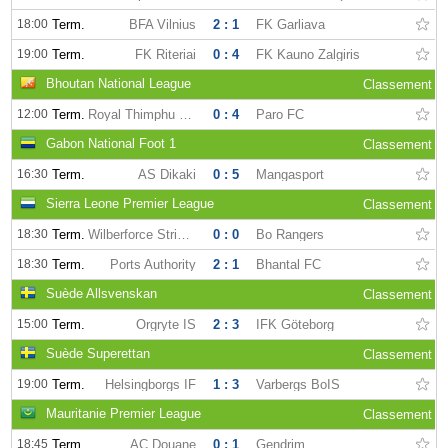
18:00
Term.
BFA Vilnius
2 : 1
FK Garliava
19:00
Term.
FK Riteriai
0 : 4
FK Kauno Zalgiris
Bhoutan National League
Classement
12:00
Term.
Royal Thimphu College FC
0 : 4
Paro FC
Gabon National Foot 1
Classement
16:30
Term.
AS Dikaki
0 : 5
Mangasport
Sierra Leone Premier League
Classement
18:30
Term.
Wilberforce Strikers
0 : 0
Bo Rangers
18:30
Term.
Ports Authority
2 : 1
Bhantal FC
Suède Allsvenskan
Classement
15:00
Term.
Örgryte IS
2 : 3
IFK Göteborg
Suède Superettan
Classement
19:00
Term.
Helsingborgs IF
1 : 3
Varbergs BoIS
Mauritanie Premier League
Classement
18:45
Term.
AC Douane
0 : 1
Gendrim