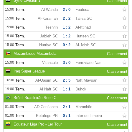
Syrie Division 1
Classement
15:00
Term.
Al-Wahda
2 : 0
Foutoua
15:00
Term.
Al-Karamah
2 : 2
Taliya SC
15:00
Term.
Teshrin
1 : 2
Al-Ittihad
15:00
Term.
Jableh SC
1 : 2
Hutteen SC
15:00
Term.
Hurriya SC
0 : 2
Al-Jaish SC
Mozambique Mocambola
Classement
15:00
Term.
Vilanculo
3 : 0
Ferroviario Nampula
Iraq Super League
Classement
16:30
Term.
Al-Qasim SC
2 : 5
Naft Maysan
19:00
Term.
Al Naft SC
1 : 1
Duhok
Brésil Brasileirão Serie C
Classement
01:00
Term.
AD Confianca
2 : 1
Maranhão
01:00
Term.
Botafogo PB
0 : 1
Inter de Limeira
Équateur Liga Pro - 1er Tour
Classement