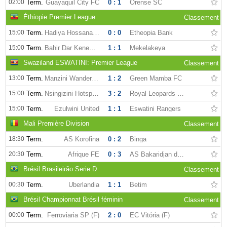
02:00
Term.
Guayaquil City FC
0 : 1
Orense SC
Éthiopie Premier League
Classement
15:00
Term.
Hadiya Hossana FC
0 : 0
Etheopia Bank
15:00
Term.
Bahir Dar Kenema FC
1 : 1
Mekelakeya
Swaziland ESWATINI: Premier League
Classement
13:00
Term.
Manzini Wanderers FC
1 : 2
Green Mamba FC
15:00
Term.
Nsingizini Hotspurs
3 : 2
Royal Leopards FC
15:00
Term.
Ezulwini United
1 : 1
Eswatini Rangers
Mali Première Division
Classement
18:30
Term.
AS Korofina
0 : 2
Binga
20:30
Term.
Afrique FE
0 : 3
AS Bakaridjan de Barouéli
Brésil Brasileirão Serie D
Classement
00:30
Term.
Uberlandia
1 : 1
Betim
Brésil Championnat Brésil féminin
Classement
00:00
Term.
Ferroviaria SP (F)
2 : 0
EC Vitória (F)