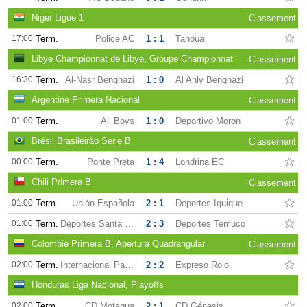
Niger Ligue 1
Classement
17:00
Term.
Police AC
1 : 1
Tahoua
Libye Championnat de Libye, Groupe Championnat
Classement
16:30
Term.
Al-Nasr Benghazi
1 : 0
Al Ahly Benghazi
Argentine Primera Nacional
Classement
01:00
Term.
All Boys
1 : 0
Deportivo Moron
Brésil Brasileirão Serie B
Classement
00:00
Term.
Ponte Preta
1 : 4
Londrina EC
Chili Primera B
Classement
01:00
Term.
Unión Española
2 : 1
Deportes Iquique
01:00
Term.
Deportes Santa Cruz
2 : 3
Deportes Temuco
Colombie Primera B, Apertura Quadrangular
Classement
02:00
Term.
Internacional Palmira
2 : 2
Expreso Rojo
Honduras Liga Nacional, Playoffs
02:00
Term.
CD Motagua
2 : 1
CD Génesis