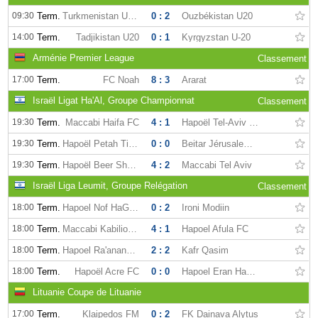
09:30
Term.
Turkmenistan U-20
0 : 2
Ouzbékistan U20
14:00
Term.
Tadjikistan U20
0 : 1
Kyrgyzstan U-20
Arménie Premier League
Classement
17:00
Term.
FC Noah
8 : 3
Ararat
Israël Ligat Ha'Al, Groupe Championnat
Classement
19:30
Term.
Maccabi Haifa FC
4 : 1
Hapoël Tel-Aviv FC
19:30
Term.
Hapoël Petah Tikva FC
0 : 0
Beitar Jérusalem FC
19:30
Term.
Hapoël Beer Sheva FC
4 : 2
Maccabi Tel Aviv
Israël Liga Leumit, Groupe Relégation
Classement
18:00
Term.
Hapoel Nof HaGalil FC
0 : 2
Ironi Modiin
18:00
Term.
Maccabi Kabilio Jaffa
4 : 1
Hapoel Afula FC
18:00
Term.
Hapoel Ra'anana AFC
2 : 2
Kafr Qasim
18:00
Term.
Hapoël Acre FC
0 : 0
Hapoel Eran Hadera FC
Lituanie Coupe de Lituanie
17:00
Term.
Klaipedos FM
0 : 2
FK Dainava Alytus