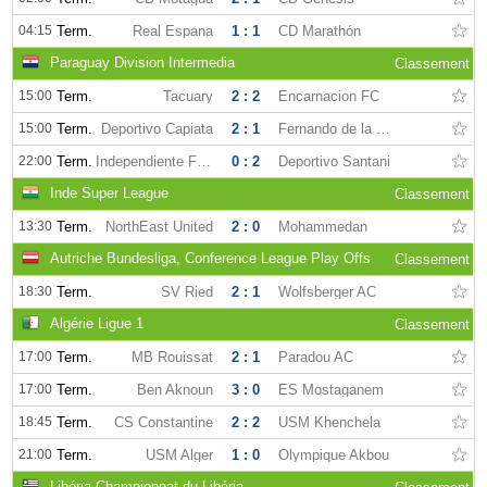
04:15
Term.
Real Espana
1 : 1
CD Marathón
Paraguay Division Intermedia
Classement
15:00
Term.
Tacuary
2 : 2
Encarnacion FC
15:00
Term.
Deportivo Capiata
2 : 1
Fernando de la Mora
22:00
Term.
Independiente FBC
0 : 2
Deportivo Santani
Inde Super League
Classement
13:30
Term.
NorthEast United
2 : 0
Mohammedan
Autriche Bundesliga, Conference League Play Offs
Classement
18:30
Term.
SV Ried
2 : 1
Wolfsberger AC
Algérie Ligue 1
Classement
17:00
Term.
MB Rouissat
2 : 1
Paradou AC
17:00
Term.
Ben Aknoun
3 : 0
ES Mostaganem
18:45
Term.
CS Constantine
2 : 2
USM Khenchela
21:00
Term.
USM Alger
1 : 0
Olympique Akbou
Libéria Championnat du Libéria