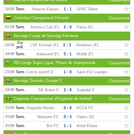
Classement
18:00
Term.
Heaven Eleven
1 : 1
LPRC Oilers
Colombie Championnat Féminin
Classement
01:00
Term.
America Cali (F)
2 : 0
Pasto (F)
Norvège Coupe de Norvège Féminine
Fin
18:00
LSK Kvinner (F)
2 : 3
Honefoss (F)
prol.
18:00
Term.
Aalesund (F)
5 : 1
Molde (F)
RD Congo Super Ligue, Phase de championnat
Classement
15:00
Term.
Cercle sportif Don Bosco
1 : 0
Saint Eloi Lupopo
Norvège Division, Groupe 3
Classement
18:00
Term.
SK Brann II
2 : 0
Sogndal II
Ouganda Championnat d'Ouganda de football
Classement
15:00
Term.
Ouganda Revenue Authority
0 : 0
KCCA FC
15:00
Term.
Maroons FC
0 : 3
Vipers SC
15:00
Term.
Bul FC
1 : 1
Airtel Kitara