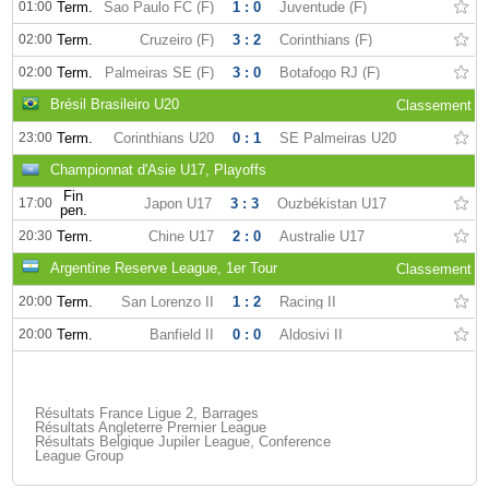
01:00
Term.
Sao Paulo FC (F)
1 : 0
Juventude (F)
02:00
Term.
Cruzeiro (F)
3 : 2
Corinthians (F)
02:00
Term.
Palmeiras SE (F)
3 : 0
Botafogo RJ (F)
Brésil Brasileiro U20
Classement
23:00
Term.
Corinthians U20
0 : 1
SE Palmeiras U20
Championnat d'Asie U17, Playoffs
Fin
17:00
Japon U17
3 : 3
Ouzbékistan U17
pen.
20:30
Term.
Chine U17
2 : 0
Australie U17
Argentine Reserve League, 1er Tour
Classement
20:00
Term.
San Lorenzo II
1 : 2
Racing II
20:00
Term.
Banfield II
0 : 0
Aldosivi II
Résultats France Ligue 2, Barrages
Résultats Angleterre Premier League
Résultats Belgique Jupiler League, Conference
League Group