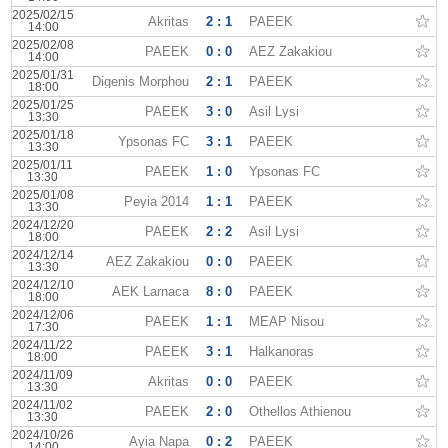
2025/02/15
Akritas
2 : 1
PAEEK
14:00
2025/02/08
PAEEK
0 : 0
AEZ Zakakiou
14:00
2025/01/31
Digenis Morphou
2 : 1
PAEEK
18:00
2025/01/25
PAEEK
3 : 0
Asil Lysi
13:30
2025/01/18
Ypsonas FC
3 : 1
PAEEK
13:30
2025/01/11
PAEEK
1 : 0
Ypsonas FC
13:30
2025/01/08
Peyia 2014
1 : 1
PAEEK
13:30
2024/12/20
PAEEK
2 : 2
Asil Lysi
18:00
2024/12/14
AEZ Zakakiou
0 : 0
PAEEK
13:30
2024/12/10
AEK Larnaca
8 : 0
PAEEK
18:00
2024/12/06
PAEEK
1 : 1
MEAP Nisou
17:30
2024/11/22
PAEEK
3 : 1
Halkanoras
18:00
2024/11/09
Akritas
0 : 0
PAEEK
13:30
2024/11/02
PAEEK
2 : 0
Othellos Athienou
13:30
2024/10/26
Ayia Napa
0 : 2
PAEEK
14:00