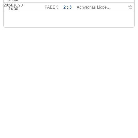
2024/10/20
PAEEK
2 : 3
Achyronas Liopetriou
14:30