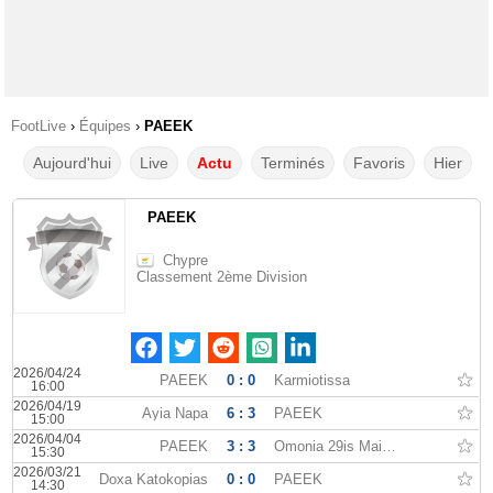
FootLive
›
Équipes
›
PAEEK
Aujourd'hui
Live
Actu
Terminés
Favoris
Hier
PAEEK
Chypre
Classement 2ème Division
2026/04/24
PAEEK
0 : 0
Karmiotissa
16:00
2026/04/19
Ayia Napa
6 : 3
PAEEK
15:00
2026/04/04
PAEEK
3 : 3
Omonia 29is Maiou
15:30
2026/03/21
Doxa Katokopias
0 : 0
PAEEK
14:30