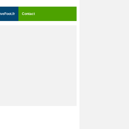
iveFoot.fr
Contact