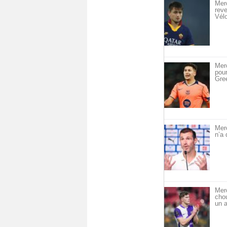
Merc
reve
Vél
Merc
pou
Gre
Mer
n’a 
Mer
cho
un a