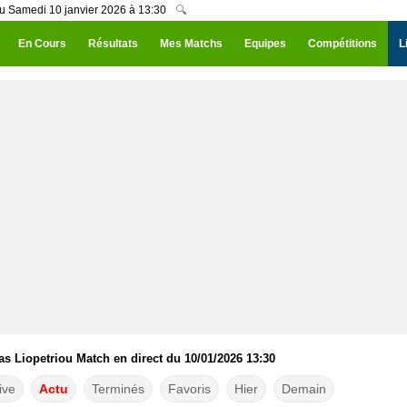
du Samedi 10 janvier 2026 à 13:30
🔍
En Cours
Résultats
Mes Matchs
Equipes
Compétitions
L
 Liopetriou Match en direct du 10/01/2026 13:30
ive
Actu
Terminés
Favoris
Hier
Demain