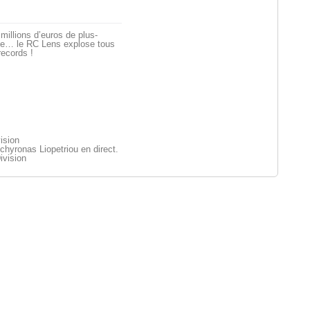
millions d’euros de plus-
ue… le RC Lens explose tous
records !
ision
yronas Liopetriou en direct.
ivision