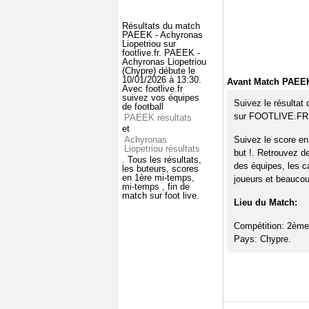
Résultats du match
PAEEK - Achyronas
Liopetriou sur
footlive.fr. PAEEK -
Achyronas Liopetriou
(Chypre) débute le
10/01/2026 à 13:30.
Avant Match PAEEK
Avec footlive.fr
suivez vos équipes
Suivez le résultat
de football
sur FOOTLIVE.FR
PAEEK résultats
et
Achyronas
Suivez le score e
Liopetriou résultats
but !. Retrouvez d
. Tous les résultats,
des équipes, les c
les buteurs, scores
en 1ère mi-temps,
joueurs et beaucoup
mi-temps , fin de
match sur foot live.
Lieu du Match:
Compétition: 2ème 
Pays: Chypre.