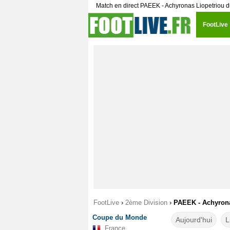
Match en direct PAEEK - Achyronas Liopetriou 
FootLive
FootLive
›
2ème Division
›
PAEEK - Achyronas
Coupe du Monde
Aujourd'hui
L
France