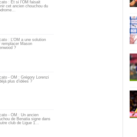
ato : Et si l’OM faisait
nir cet ancien chouchou du
odrome…
ato : L’OM a une solution
r remplacer Mason
enwood ?
cato - OM : Grégory Lorenzi
déjà plus d’idées ?
cato - OM : Un ancien
uchou de Benatia signe dans
utre club de Ligue 1…