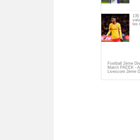
135 
val
les 
Football 2ème Div
Match PAEEK - Ach
Livescore 2ème D