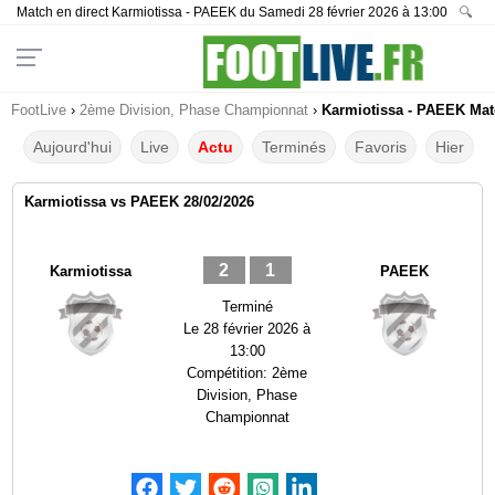
Match en direct Karmiotissa - PAEEK du Samedi 28 février 2026 à 13:00
🔍
FootLive
›
2ème Division, Phase Championnat
›
Karmiotissa - PAEEK Matc
Aujourd'hui
Live
Actu
Terminés
Favoris
Hier
Karmiotissa vs PAEEK 28/02/2026
2
1
Karmiotissa
PAEEK
Terminé
Le
28 février 2026 à
13:00
Compétition:
2ème
Division, Phase
Championnat