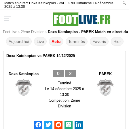
Match en direct Doxa Katokopias - PAEEK du Dimanche 14 décembre
🔍
2025 à 13:30
FootLive
›
2ème Division
›
Doxa Katokopias - PAEEK Match en direct du 
Aujourd'hui
Live
Actu
Terminés
Favoris
Hier
Doxa Katokopias vs PAEEK 14/12/2025
0
2
Doxa Katokopias
PAEEK
Terminé
Le
14 décembre 2025 à
13:30
Compétition:
2ème
Division