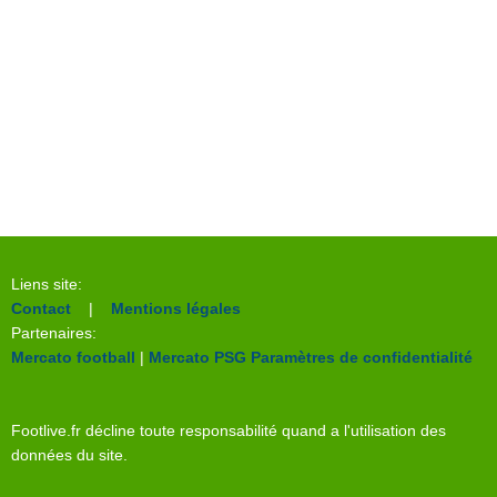
Liens site:
Contact
|
Mentions légales
Partenaires:
Mercato football
|
Mercato PSG
Paramètres de confidentialité
Footlive.fr décline toute responsabilité quand a l'utilisation des
données du site.