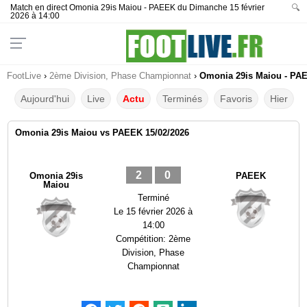
Match en direct Omonia 29is Maiou - PAEEK du Dimanche 15 février
🔍
2026 à 14:00
FootLive
›
2ème Division, Phase Championnat
›
Omonia 29is Maiou - PAEE
Aujourd'hui
Live
Actu
Terminés
Favoris
Hier
Omonia 29is Maiou vs PAEEK 15/02/2026
2
0
Omonia 29is
PAEEK
Maiou
Terminé
Le
15 février 2026 à
14:00
Compétition:
2ème
Division, Phase
Championnat