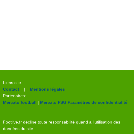
Liens site:
Contact
|
Mentions légales
Partenaires:
Mercato football
|
Mercato PSG
Paramètres de confidentialité
Footlive.fr décline toute responsabilité quand a l'utilisation des
données du site.