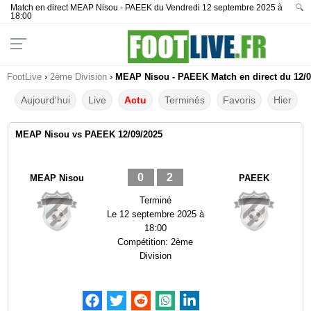
Match en direct MEAP Nisou - PAEEK du Vendredi 12 septembre 2025 à
🔍
18:00
FootLive
›
2ème Division
›
MEAP Nisou - PAEEK Match en direct du 12/0
Aujourd'hui
Live
Actu
Terminés
Favoris
Hier
MEAP Nisou vs PAEEK 12/09/2025
0
2
MEAP Nisou
PAEEK
Terminé
Le
12 septembre 2025 à
18:00
Compétition:
2ème
Division