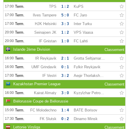
17:00
Term.
TPS
1 : 2
KuPS
17:00
Term.
Ilves Tampere
5 : 0
FC Jaro
17:00
Term.
HJK Helsinki
3 : 3
Inter Turku
20:00
Term.
Seinajoen JK
1 : 2
VPS Vaasa
20:00
Term.
IF Gnistan
1 : 0
FC Lahti
Islande 2ème Division
Classement
16:00
Term.
IR Reykjavik
2 : 1
Grotta Seltjarnarnes
16:00
Term.
UMF Grindavik
0 : 1
Fylkir Reykjavik
17:00
Term.
IF Vestri
3 : 2
Aegir Thorlakshofn
Kazakhstan Premier League
Classement
16:00
Term.
Kairat Almaty
3 : 0
Kyzylzhar Petropavlovsk
Biélorussie Coupe de Biélorussie
15:00
Term.
FC Molodechno
1 : 4
BATE Borisov
17:30
Term.
FK Slutsk
0 : 2
Dinamo Minsk
Lettonie Virsliga
Classement