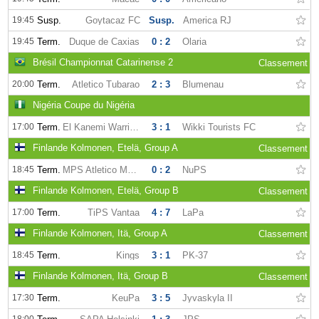
19:45
Susp.
Goytacaz FC
Susp.
America RJ
19:45
Term.
Duque de Caxias
0 : 2
Olaria
Brésil Championnat Catarinense 2
Classement
20:00
Term.
Atletico Tubarao
2 : 3
Blumenau
Nigéria Coupe du Nigéria
17:00
Term.
El Kanemi Warriors
3 : 1
Wikki Tourists FC
Finlande Kolmonen, Etelä, Group A
Classement
18:45
Term.
MPS Atletico Malmi
0 : 2
NuPS
Finlande Kolmonen, Etelä, Group B
Classement
17:00
Term.
TiPS Vantaa
4 : 7
LaPa
Finlande Kolmonen, Itä, Group A
Classement
18:45
Term.
Kings
3 : 1
PK-37
Finlande Kolmonen, Itä, Group B
Classement
17:30
Term.
KeuPa
3 : 5
Jyvaskyla II