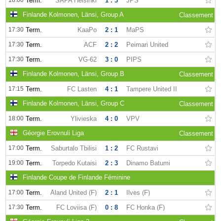
18:00
Term.
SAPA Helsinki
1 : 3
JPS
Finlande Kolmonen, Länsi, Group A
Classement
17:30
Term.
KaaPo
2 : 1
MaPS
17:30
Term.
ACF
2 : 2
Peimari United
17:30
Term.
VG-62
3 : 0
PIPS
Finlande Kolmonen, Länsi, Group B
Classement
17:15
Term.
FC Lasten
4 : 1
Tampere United II
Finlande Kolmonen, Länsi, Group C
Classement
18:00
Term.
Ylivieska
4 : 0
VPV
Géorgie Erovnuli Liga
Classement
17:00
Term.
Saburtalo Tbilisi
1 : 2
FC Rustavi
19:00
Term.
Torpedo Kutaisi
2 : 3
Dinamo Batumi
Finlande Coupe de Finlande Féminine
17:00
Term.
Åland United (F)
2 : 1
Ilves (F)
17:30
Term.
FC Loviisa (F)
0 : 8
FC Honka (F)