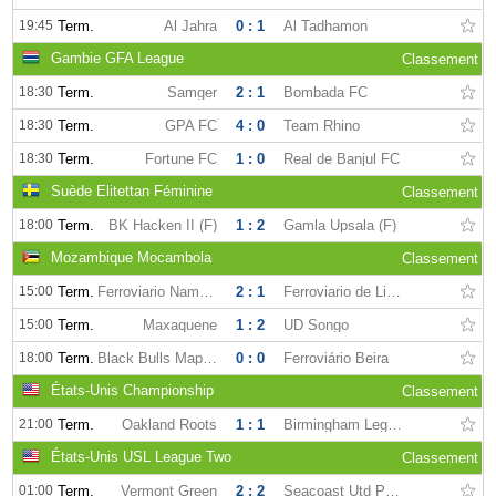
19:45
Term.
Al Jahra
0 : 1
Al Tadhamon
Gambie GFA League
Classement
18:30
Term.
Samger
2 : 1
Bombada FC
18:30
Term.
GPA FC
4 : 0
Team Rhino
18:30
Term.
Fortune FC
1 : 0
Real de Banjul FC
Suède Elitettan Féminine
Classement
18:00
Term.
BK Hacken II (F)
1 : 2
Gamla Upsala (F)
Mozambique Mocambola
Classement
15:00
Term.
Ferroviario Nampula
2 : 1
Ferroviario de Lichinga
15:00
Term.
Maxaquene
1 : 2
UD Songo
18:00
Term.
Black Bulls Maputo
0 : 0
Ferroviário Beira
États-Unis Championship
Classement
21:00
Term.
Oakland Roots
1 : 1
Birmingham Legion FC
États-Unis USL League Two
Classement
01:00
Term.
Vermont Green
2 : 2
Seacoast Utd Phantoms