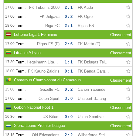
17:00
Term.
FK Tukums 2000
2 : 1
FK Auda
17:00
Term.
FK Jelgava
0 : 2
FK Ogre
18:00
Term.
Riga FC
2 : 1
Rigas FS
Lettonie Liga 1 Féminine
Classement
17:00
Term.
Rigas FS (F)
2 : 6
FK Metta (F)
Lituanie A Lyga
Classement
17:30
Term.
Hegelmann Litauen
1 : 1
FK Dziugas Telsiai
18:00
Term.
FK Kauno Zalgiris
0 : 1
FK Banga Gargzdai
Cameroun Championnat du Cameroun
Classement
15:00
Term.
Gazelle FC
0 : 2
Canon Yaoundé
17:00
Term.
Coton Sport
3 : 0
Unisport Bafang
Gabon National Foot 1
Classement
16:30
Term.
US Bitam
0 : 0
Union Sportive dOyem
Sierra Leone Premier League
Classement
18:15
Term.
Old Edwardians
2 : 2
Wilberforce Strikers