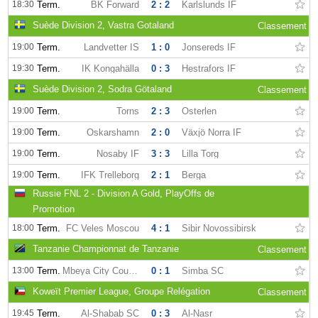
18:30
Term.
BK Forward
2 : 2
Karlslunds IF
Suède Division 2, Vastra Gotaland
Classement
19:00
Term.
Landvetter IS
1 : 0
Jonsereds IF
19:30
Term.
IK Kongahälla
0 : 3
Hestrafors IF
Suède Division 2, Sodra Götaland
Classement
19:00
Term.
Torns
2 : 3
Osterlen
19:00
Term.
Oskarshamn
2 : 0
Växjö Norra IF
19:00
Term.
Nosaby IF
3 : 3
Lilla Torg
19:00
Term.
IFK Trelleborg
2 : 1
Berga
Russie FNL 2 - Division A Gold, PlayOffs de
Promotion
18:00
Term.
FC Veles Moscou
4 : 1
Sibir Novossibirsk
Tanzanie Championnat de Tanzanie
Classement
13:00
Term.
Mbeya City Council FC
0 : 1
Simba SC
Koweït Premier League, Groupe Relégation
Classement
19:45
Term.
Al-Shabab SC
0 : 3
Al-Nasr