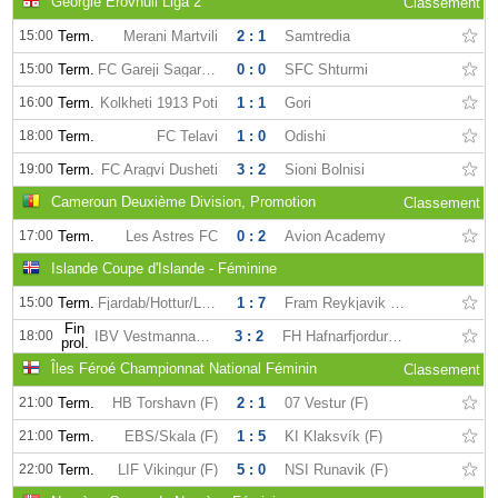
Géorgie Erovnuli Liga 2
Classement
15:00
Term.
Merani Martvili
2 : 1
Samtredia
15:00
Term.
FC Gareji Sagarejo
0 : 0
SFC Shturmi
16:00
Term.
Kolkheti 1913 Poti
1 : 1
Gori
18:00
Term.
FC Telavi
1 : 0
Odishi
19:00
Term.
FC Aragvi Dusheti
3 : 2
Sioni Bolnisi
Cameroun Deuxième Division, Promotion
Classement
17:00
Term.
Les Astres FC
0 : 2
Avion Academy
Islande Coupe d'Islande - Féminine
15:00
Term.
Fjardab/Hottur/Leiknir (F)
1 : 7
Fram Reykjavik (F)
Fin
18:00
IBV Vestmannaeyjar (F)
3 : 2
FH Hafnarfjordur (F)
prol.
Îles Féroé Championnat National Féminin
Classement
21:00
Term.
HB Torshavn (F)
2 : 1
07 Vestur (F)
21:00
Term.
EBS/Skala (F)
1 : 5
KÍ Klaksvík (F)
22:00
Term.
LIF Vikingur (F)
5 : 0
NSI Runavik (F)