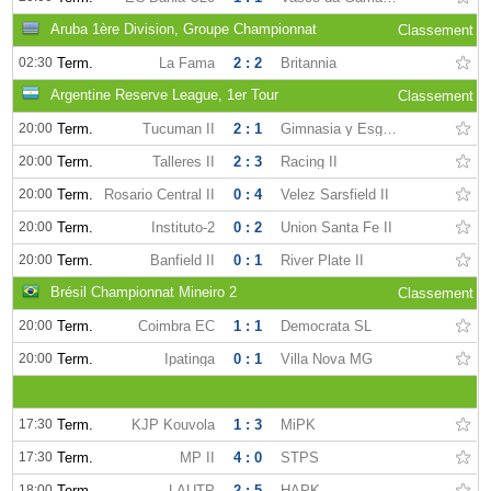
Aruba 1ère Division, Groupe Championnat
Classement
02:30
Term.
La Fama
2 : 2
Britannia
Argentine Reserve League, 1er Tour
Classement
20:00
Term.
Tucuman II
2 : 1
Gimnasia y Esgrima La Plata II
20:00
Term.
Talleres II
2 : 3
Racing II
20:00
Term.
Rosario Central II
0 : 4
Velez Sarsfield II
20:00
Term.
Instituto-2
0 : 2
Union Santa Fe II
20:00
Term.
Banfield II
0 : 1
River Plate II
Brésil Championnat Mineiro 2
Classement
20:00
Term.
Coimbra EC
1 : 1
Democrata SL
20:00
Term.
Ipatinga
0 : 1
Villa Nova MG
17:30
Term.
KJP Kouvola
1 : 3
MiPK
17:30
Term.
MP II
4 : 0
STPS
18:00
Term.
LAUTP
2 : 5
HAPK