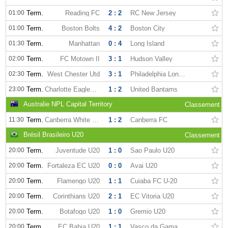
01:00
Term.
Reading FC
2 : 2
RC New Jersey
01:00
Term.
Boston Bolts
4 : 2
Boston City
01:30
Term.
Manhattan
0 : 4
Long Island
02:00
Term.
FC Motown II
3 : 1
Hudson Valley
02:30
Term.
West Chester Utd
3 : 1
Philadelphia Lone Star
23:00
Term.
Charlotte Eagles FC
1 : 2
United Bantams
Australie NPL Capital Territory
Classement
11:30
Term.
Canberra White Eagles
1 : 2
Canberra FC
Brésil Brasileiro U20
Classement
20:00
Term.
Juventude U20
1 : 0
Sao Paulo U20
20:00
Term.
Fortaleza EC U20
0 : 0
Avai U20
20:00
Term.
Flamengo U20
1 : 1
Cuiaba FC U-20
20:00
Term.
Corinthians U20
2 : 1
EC Vitoria U20
20:00
Term.
Botafogo U20
1 : 0
Gremio U20
20:00
Term.
EC Bahia U20
1 : 1
Vasco da Gama U20