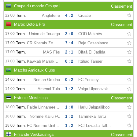
Coupe du monde Groupe L
Classement
22:00
Term.
Angleterre
4 : 2
Croatie
Maroc Botola Pro
Classement
17:00
Term.
Union de Touarga
2 : 0
COD Meknès
17:00
Term.
CR Khemis Zemamra
3 : 4
Raja Casablanca
17:00
Term.
MAS Fès
2 : 1
Difaâ El Jadida
17:00
Term.
Kawkab Marrakech
0 : 2
Ittihad Tanger
Matchs Amicaux Clubs
14:00
Term.
Neman Grodno
0 : 2
FC Yenisey
14:00
Term.
Arsenal Tula
1 : 2
Volga Ulyanovsk
Estonie Meistriliiga
Classement
18:00
Term.
Paide Linnameeskond
1 : 0
Harju Jalgpallikool
18:00
Term.
Nõmme Kalju FC
1 : 2
Tammeka Tartu
18:00
Term.
FC Nomme Unitedd
1 : 2
FCI Levadia Tallinn
Finlande Veikkausliiga
Classement