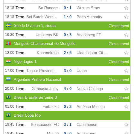
18:15
Term.
Bo Rangers
0 : 1
Wusum Stars
18:15
Term.
Bai Bureh Warriors
1 : 0
Ports Authority
Suède Division 1, Sodra
Classement
19:30
Term.
Utsiktens BK
0 : 3
Atvidaberg FF
Mongolie Championnat de Mongolie
Classement
12:00
Term.
Khoromkhon
2 : 5
Ulaanbaatar City FC
Niger Ligue 1
Classement
17:00
Term.
Tagour Provincial Club
3 : 0
Urana
Argentine Primera Nacional
Classement
20:00
Term.
Gimnasia Jujuy
4 : 0
Nueva Chicago
Brésil Brasileirão Serie B
Classement
01:00
Term.
Fortaleza
0 : 3
América Mineiro
Brésil Copa Rio
19:45
Term.
Bonsucesso FC
3 : 1
Cabofriense
19:45
Term.
Macaé
0 : 0
Americano