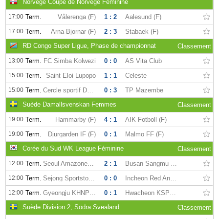
Norvège Coupe de Norvège Féminine
17:00
Term.
Vålerenga (F)
1 : 2
Aalesund (F)
17:00
Term.
Arna-Bjornar (F)
2 : 3
Stabaek (F)
RD Congo Super Ligue, Phase de championnat
Classement
13:00
Term.
FC Simba Kolwezi
0 : 0
AS Vita Club
15:00
Term.
Saint Eloi Lupopo
1 : 1
Celeste
15:00
Term.
Cercle sportif Don Bosco
0 : 3
TP Mazembe
Suède Damallsvenskan Femmes
Classement
19:00
Term.
Hammarby (F)
4 : 1
AIK Fotboll (F)
19:00
Term.
Djurgarden IF (F)
0 : 1
Malmo FF (F)
Corée du Sud WK League Féminine
Classement
12:00
Term.
Seoul Amazones (F)
2 : 1
Busan Sangmu (F)
12:00
Term.
Sejong Sportstoto (F)
0 : 0
Incheon Red Angels (F)
12:00
Term.
Gyeongju KHNP (F)
0 : 1
Hwacheon KSPO (F)
Suède Division 2, Södra Svealand
Classement