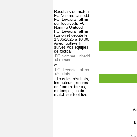
Résultats du match
FC Nomme Unitedd -
FCI Levadia Tallinn
sur footlive.fr. FC
Nomme Unitedd -
FCI Levadia Tallinn
(Estonie) débute le
17/06/2026 à 18:00.
Avec footlive.fr
suivez vos équipes
de football
FC Nomme Unitedd
résultats
et
FCI Levadia Tallinn
résultats
. Tous les résultats,
les buteurs, scores
en 1ère mi-temps,
mi-temps , fin de
match sur foot live.
Ar
K
Zaka