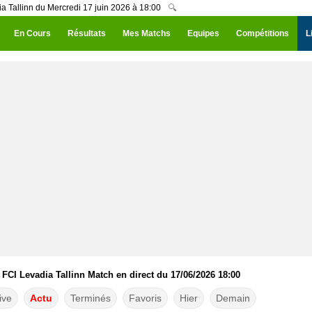
 Tallinn du Mercredi 17 juin 2026 à 18:00
🔍
En Cours
Résultats
Mes Matchs
Equipes
Compétitions
L
CI Levadia Tallinn Match en direct du 17/06/2026 18:00
ive
Actu
Terminés
Favoris
Hier
Demain