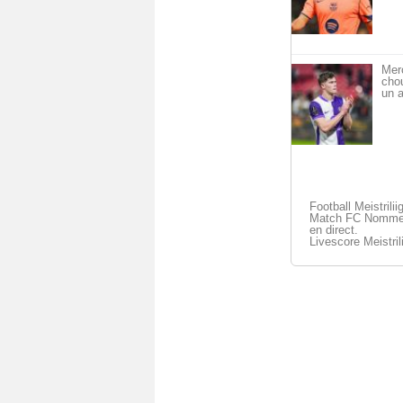
Mer
cho
un a
Football Meistrilii
Match FC Nomme U
en direct.
Livescore Meistril