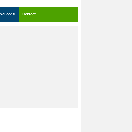
iveFoot.fr
Contact