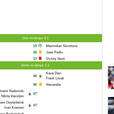
1ère mi-temps 0-1
15'
Maximilian Skvortsov
26'
Joao Pedro
33'
Victory Iboro
2ème mi-temps 1-1
Kaua Davi
46'
Frank Liivak
46'
Alexandre
tsemi Radomski
47'
Nikita Vassiljev
oen Oostenbrink
47'
Ivan Krasnov
ria Beglarishvili