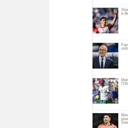
Sta
a de
Fra
mill
Mer
l’OM
Merc
pou
Gre