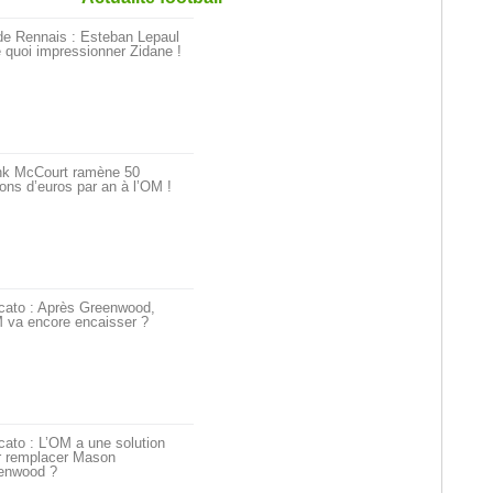
de Rennais : Esteban Lepaul
 quoi impressionner Zidane !
nk McCourt ramène 50
ions d’euros par an à l’OM !
cato : Après Greenwood,
 va encore encaisser ?
ato : L’OM a une solution
r remplacer Mason
enwood ?