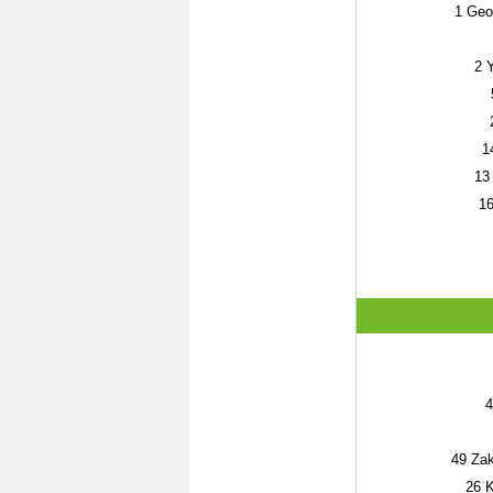
1
Geor
2
Y
1
13
1
4
49
Zaka
26
K