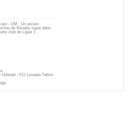
cato - OM : Un ancien
uchou de Benatia signe dans
utre club de Ligue 1…
ga
nitedd - FCI Levadia Tallinn
iiga