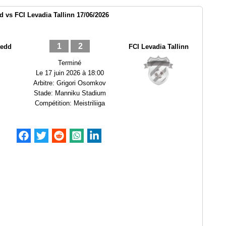
vs FCI Levadia Tallinn 17/06/2026
1
2
edd
FCI Levadia Tallinn
Terminé
Le
17 juin 2026 à 18:00
Arbitre:
Grigori Osomkov
Stade:
Manniku Stadium
Compétition:
Meistriliiga