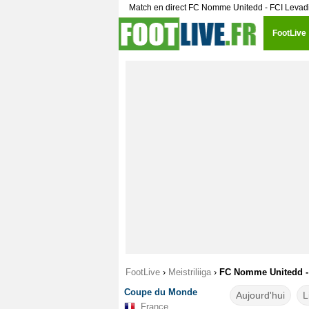
Match en direct FC Nomme Unitedd - FCI Levadia
FootLive
FootLive
›
Meistriliiga
›
FC Nomme Unitedd - F
Coupe du Monde
Aujourd'hui
L
France