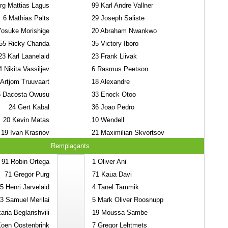
g Mattias Lagus
99
Karl Andre Vallner
6
Mathias Palts
29
Joseph Saliste
osuke Morishige
20
Abraham Nwankwo
55
Ricky Chanda
35
Victory Iboro
23
Karl Laanelaid
23
Frank Liivak
4
Nikita Vassiljev
6
Rasmus Peetson
Artjom Truuvaart
18
Alexandre
6
Dacosta Owusu
33
Enock Otoo
24
Gert Kabal
36
Joao Pedro
20
Kevin Matas
10
Wendell
19
Ivan Krasnov
21
Maximilian Skvortsov
Remplaçants
91
Robin Ortega
1
Oliver Ani
71
Gregor Purg
71
Kaua Davi
5
Henri Jarvelaid
4
Tanel Tammik
3
Samuel Merilai
5
Mark Oliver Roosnupp
ria Beglarishvili
19
Moussa Sambe
oen Oostenbrink
7
Gregor Lehtmets