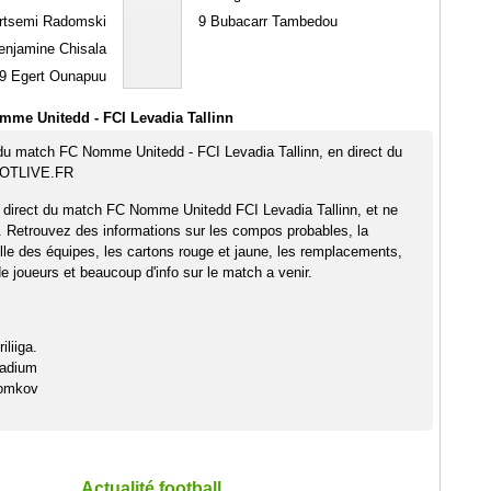
rtsemi Radomski
9
Bubacarr Tambedou
njamine Chisala
9
Egert Ounapuu
mme Unitedd - FCI Levadia Tallinn
 du match FC Nomme Unitedd - FCI Levadia Tallinn, en direct du
OOTLIVE.FR
 direct du match FC Nomme Unitedd FCI Levadia Tallinn, et ne
. Retrouvez des informations sur les compos probables, la
elle des équipes, les cartons rouge et jaune, les remplacements,
 joueurs et beaucoup d'info sur le match a venir.
iliiga.
tadium
somkov
Actualité football