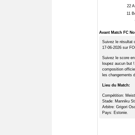
22
A
11
Be
Avant Match FC No
Suivez le résultat
17-06-2026 sur F
Suivez le score en
loupez aucun but !
composition offici
les changements de
Lieu du Match:
Compétition: Meistr
Stade: Manniku S
Arbitre: Grigori O
Pays: Estonie.