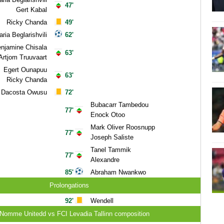
47'
Gert Kabal
Ricky Chanda
49'
ria Beglarishvili
62'
njamine Chisala
63'
Artjom Truuvaart
Egert Ounapuu
63'
Ricky Chanda
Dacosta Owusu
72'
Bubacarr Tambedou
77'
Enock Otoo
Mark Oliver Roosnupp
77'
Joseph Saliste
Tanel Tammik
77'
Alexandre
85'
Abraham Nwankwo
Prolongations
92'
Wendell
Nomme Unitedd vs FCI Levadia Tallinn composition