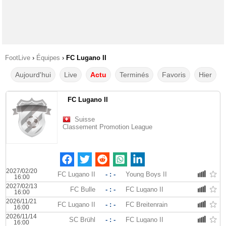
FootLive
›
Équipes
›
FC Lugano II
Aujourd'hui
Live
Actu
Terminés
Favoris
Hier
FC Lugano II
Suisse
Classement Promotion League
2027/02/20
FC Lugano II
- : -
Young Boys II
16:00
2027/02/13
FC Bulle
- : -
FC Lugano II
16:00
2026/11/21
FC Lugano II
- : -
FC Breitenrain
16:00
2026/11/14
SC Brühl
- : -
FC Lugano II
16:00