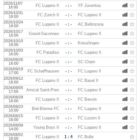
2026/11/07
FC Lugano II
- : -
YF Juventus
16:00
2026/10/31
FC Zurich II
- : -
FC Lugano II
16:00
2026/10/24
FC Lugano II
- : -
AC Bellinzona
16:00
2026/10/17
Grand-Saconnex
- : -
FC Lugano II
16:00
2026/10/10
FC Lugano II
- : -
Kreuzlingen
16:00
2026/10/03
FC Paradiso
- : -
FC Lugano II
16:00
2026/09/26
FC Lugano II
- : -
SC Cham
16:00
2026/09/19
FC Schaffhausen
- : -
FC Lugano II
17:00
2026/09/12
FC Lugano II
- : -
FC Basel II
16:00
2026/09/05
Amical Saint-Prex
- : -
FC Lugano II
17:00
2026/08/29
FC Lugano II
- : -
FC Bavois
16:00
2026/08/23
Biel-Bienne FC
- : -
FC Lugano II
15:00
2026/08/15
FC Lugano II
- : -
FC Luzern II
16:00
2026/08/09
Young Boys II
- : -
FC Lugano II
14:00
2026/08/02
FC Lugano II
1 : 4
FC Bulle
16:00