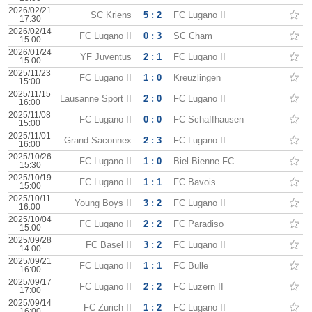
2026/02/21
SC Kriens
5 : 2
FC Lugano II
17:30
2026/02/14
FC Lugano II
0 : 3
SC Cham
15:00
2026/01/24
YF Juventus
2 : 1
FC Lugano II
15:00
2025/11/23
FC Lugano II
1 : 0
Kreuzlingen
15:00
2025/11/15
Lausanne Sport II
2 : 0
FC Lugano II
16:00
2025/11/08
FC Lugano II
0 : 0
FC Schaffhausen
15:00
2025/11/01
Grand-Saconnex
2 : 3
FC Lugano II
16:00
2025/10/26
FC Lugano II
1 : 0
Biel-Bienne FC
15:30
2025/10/19
FC Lugano II
1 : 1
FC Bavois
15:00
2025/10/11
Young Boys II
3 : 2
FC Lugano II
16:00
2025/10/04
FC Lugano II
2 : 2
FC Paradiso
15:00
2025/09/28
FC Basel II
3 : 2
FC Lugano II
14:00
2025/09/21
FC Lugano II
1 : 1
FC Bulle
16:00
2025/09/17
FC Lugano II
2 : 2
FC Luzern II
17:00
2025/09/14
FC Zurich II
1 : 2
FC Lugano II
16:00