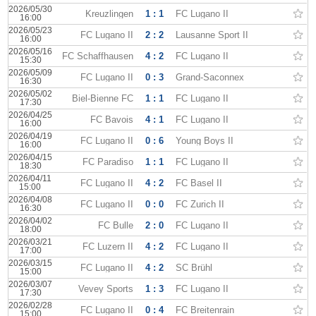
2026/05/30
Kreuzlingen
1 : 1
FC Lugano II
16:00
2026/05/23
FC Lugano II
2 : 2
Lausanne Sport II
16:00
2026/05/16
FC Schaffhausen
4 : 2
FC Lugano II
15:30
2026/05/09
FC Lugano II
0 : 3
Grand-Saconnex
16:30
2026/05/02
Biel-Bienne FC
1 : 1
FC Lugano II
17:30
2026/04/25
FC Bavois
4 : 1
FC Lugano II
16:00
2026/04/19
FC Lugano II
0 : 6
Young Boys II
16:00
2026/04/15
FC Paradiso
1 : 1
FC Lugano II
18:30
2026/04/11
FC Lugano II
4 : 2
FC Basel II
15:00
2026/04/08
FC Lugano II
0 : 0
FC Zurich II
16:30
2026/04/02
FC Bulle
2 : 0
FC Lugano II
18:00
2026/03/21
FC Luzern II
4 : 2
FC Lugano II
17:00
2026/03/15
FC Lugano II
4 : 2
SC Brühl
15:00
2026/03/07
Vevey Sports
1 : 3
FC Lugano II
17:30
2026/02/28
FC Lugano II
0 : 4
FC Breitenrain
15:00