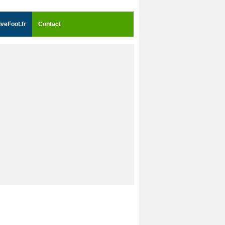
iveFoot.fr
Contact