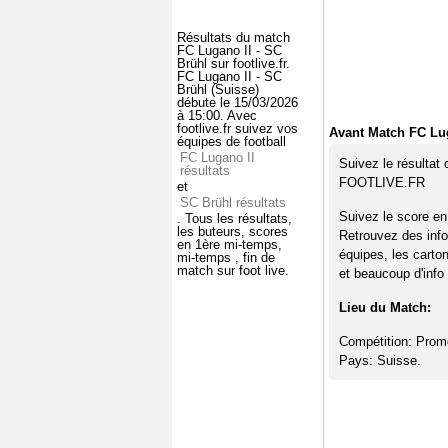
Résultats du match
FC Lugano II - SC
Brühl sur footlive.fr.
FC Lugano II - SC
Brühl (Suisse)
débute le 15/03/2026
à 15:00. Avec
footlive.fr suivez vos
Avant Match FC Lug
équipes de football
FC Lugano II
Suivez le résultat
résultats
FOOTLIVE.FR
et
SC Brühl résultats
Suivez le score en
. Tous les résultats,
les buteurs, scores
Retrouvez des info
en 1ère mi-temps,
équipes, les carto
mi-temps , fin de
match sur foot live.
et beaucoup d'info 
Lieu du Match:
Compétition: Prom
Pays: Suisse.