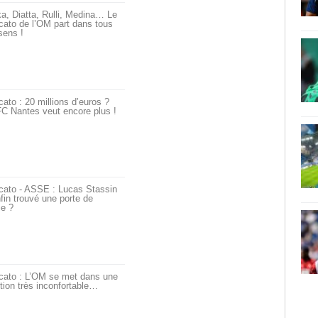
a, Diatta, Rulli, Medina… Le
ato de l’OM part dans tous
sens !
ato : 20 millions d’euros ?
C Nantes veut encore plus !
cato - ASSE : Lucas Stassin
fin trouvé une porte de
ie ?
cato : L’OM se met dans une
tion très inconfortable…