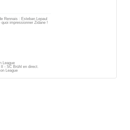
de Rennais : Esteban Lepaul
 quoi impressionner Zidane !
on League
I - SC Brühl en direct.
ion League