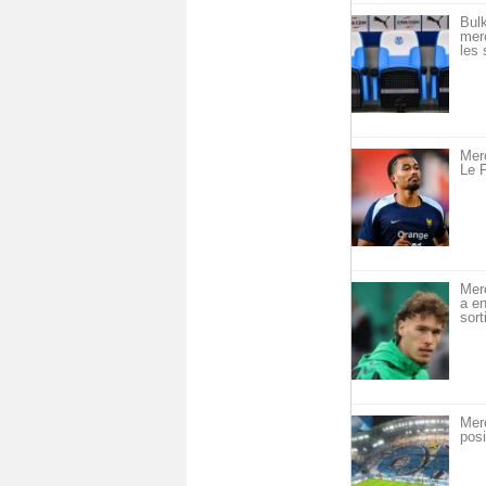
Bulk
merc
les 
Merc
Le F
Mer
a en
sort
Mer
posi