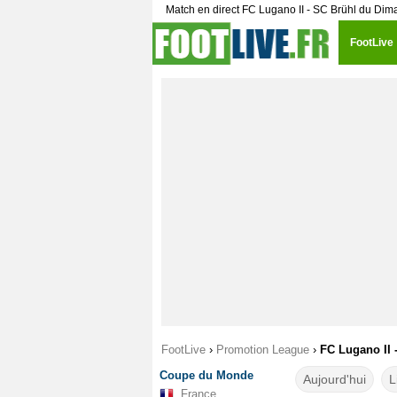
Match en direct FC Lugano II - SC Brühl du Di
FootLive
FootLive
›
Promotion League
›
FC Lugano II 
Coupe du Monde
Aujourd'hui
L
France