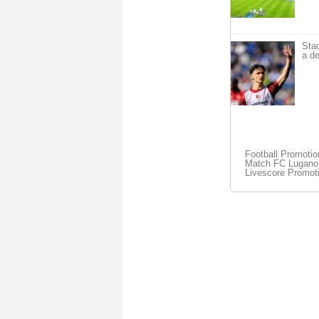
Sta
a de
Football Promoti
Match FC Lugano I
Livescore Promot