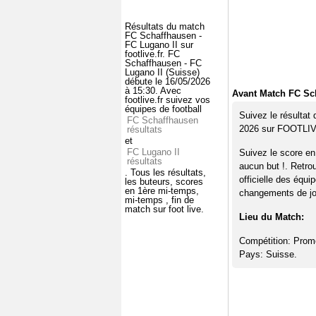
Résultats du match
FC Schaffhausen -
FC Lugano II sur
footlive.fr. FC
Schaffhausen - FC
Lugano II (Suisse)
débute le 16/05/2026
à 15:30. Avec
Avant Match FC Sch
footlive.fr suivez vos
équipes de football
Suivez le résultat
FC Schaffhausen
2026 sur FOOTLI
résultats
et
FC Lugano II
Suivez le score en
résultats
aucun but !. Retro
. Tous les résultats,
officielle des équi
les buteurs, scores
en 1ère mi-temps,
changements de jou
mi-temps , fin de
match sur foot live.
Lieu du Match:
Compétition: Prom
Pays: Suisse.