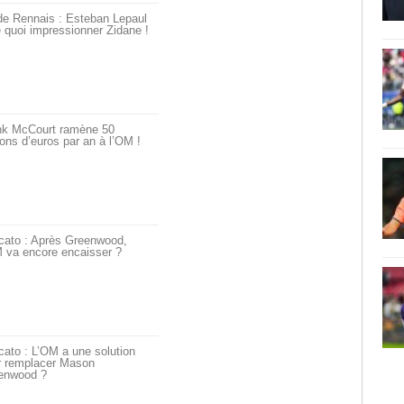
de Rennais : Esteban Lepaul
 quoi impressionner Zidane !
nk McCourt ramène 50
ions d’euros par an à l’OM !
cato : Après Greenwood,
 va encore encaisser ?
ato : L’OM a une solution
r remplacer Mason
enwood ?