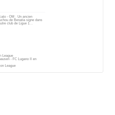
cato - OM : Un ancien
uchou de Benatia signe dans
utre club de Ligue 1…
on League
ausen - FC Lugano II en
ion League