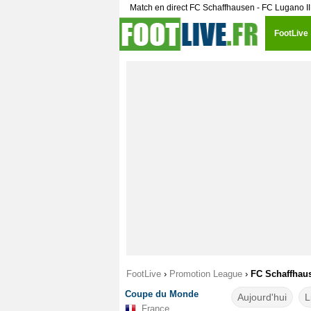
Match en direct FC Schaffhausen - FC Lugano I
FootLive
FootLive
›
Promotion League
›
FC Schaffhaus
Coupe du Monde
Aujourd'hui
L
France