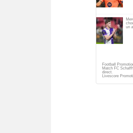
Mer
cho
un a
Football Promoti
Match FC Schaffh
direct.
Livescore Promot