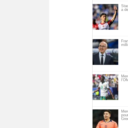
Sta
a de
Fra
mill
Mer
l’OM
Merc
pou
Gre