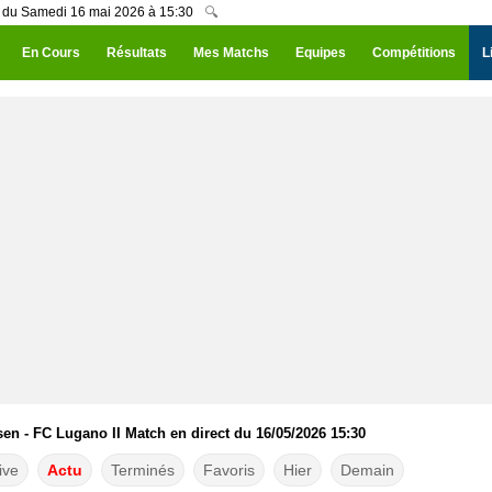
I du Samedi 16 mai 2026 à 15:30
🔍
En Cours
Résultats
Mes Matchs
Equipes
Compétitions
L
en - FC Lugano II Match en direct du 16/05/2026 15:30
ive
Actu
Terminés
Favoris
Hier
Demain