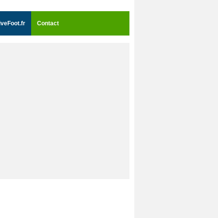
iveFoot.fr
Contact