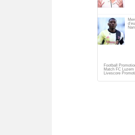
Merc
d’eu
Nan
Football Promoti
Match FC Luzern I
Livescore Promot