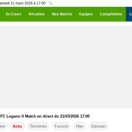
 Samedi 21 mars 2026 à 17:00
🔍
En Cours
Résultats
Mes Matchs
Equipes
Compétitions
L
 FC Lugano II Match en direct du 21/03/2026 17:00
ive
Actu
Terminés
Favoris
Hier
Demain