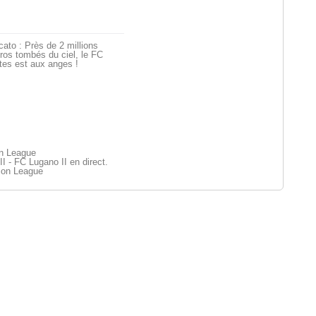
ato : Près de 2 millions
ros tombés du ciel, le FC
tes est aux anges !
on League
I - FC Lugano II en direct.
ion League