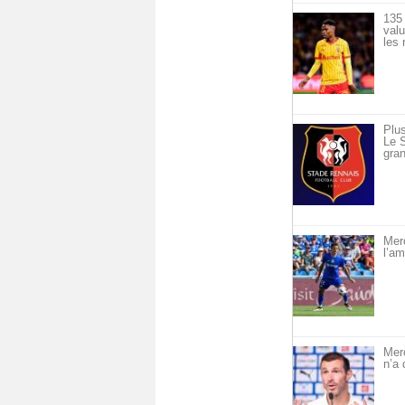
135 
val
les 
Plus
Le S
gran
Merc
l’am
Mer
n’a 