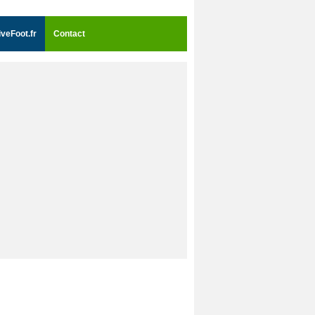
iveFoot.fr
Contact