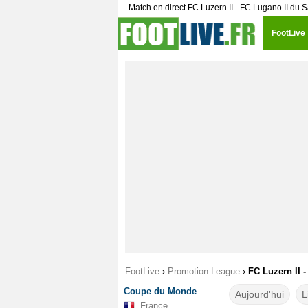
Match en direct FC Luzern II - FC Lugano II du
FootLive
FootLive
›
Promotion League
›
FC Luzern II -
Coupe du Monde
Aujourd'hui
L
France