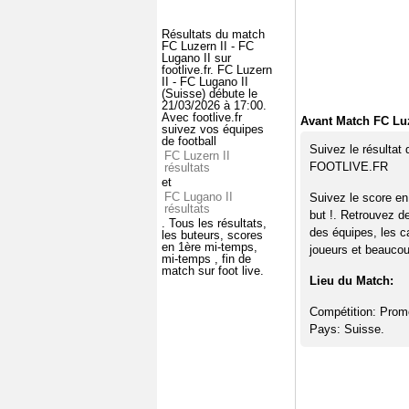
Résultats du match
FC Luzern II - FC
Lugano II sur
footlive.fr. FC Luzern
II - FC Lugano II
(Suisse) débute le
21/03/2026 à 17:00.
Avec footlive.fr
Avant Match FC Luz
suivez vos équipes
de football
Suivez le résultat
FC Luzern II
FOOTLIVE.FR
résultats
et
FC Lugano II
Suivez le score en
résultats
but !. Retrouvez d
. Tous les résultats,
des équipes, les c
les buteurs, scores
en 1ère mi-temps,
joueurs et beaucoup
mi-temps , fin de
match sur foot live.
Lieu du Match:
Compétition: Prom
Pays: Suisse.