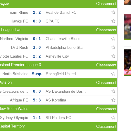
eague
Classement
Team Rhino
2 : 2
Real de Banjul FC
Hawks FC
0 : 0
GPA FC
L League Two
Classement
Northern Virginia
0 : 1
Charlottesville Blues
LVU Rush
3 : 0
Philadelphia Lone Star
rlotte Eagles FC
2 : 2
Asheville City
nsland Premier League 3
Classement
North Brisbaine
Susp.
Springfield United
ivision
Classement
AS Onze Créateurs de Niaréla
0 : 0
AS Bakaridjan de Barouéli
Afrique FE
5 : 3
AS Korofina
New South Wales
Classement
Sydney Olympic
1 : 1
SD Raiders FC
pital Territory
Classement