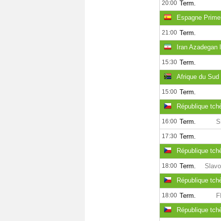
20:00
Term.
Espagne Primer
21:00
Term.
Iran Azadegan 
15:30
Term.
Afrique du Sud
15:00
Term.
République tc
16:00
Term.
S
17:30
Term.
République tch
18:00
Term.
Slavo
République tch
18:00
Term.
F
République tch