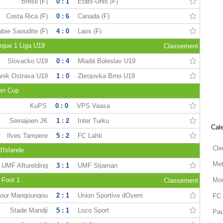
Brésil (F)
0 : 1
États-Unis (F)
Costa Rica (F)
0 : 6
Canada (F)
abie Saoudite (F)
4 : 0
Laos (F)
èque 1 Liga U19
Classement
Slovacko U19
0 : 4
Mladá Boleslav U19
nik Ostrava U19
1 : 0
Zbrojovka Brno U19
en Cup
KuPS
0 : 0
VPS Vaasa
Seinajoen JK
1 : 2
Inter Turku
Cale
Ilves Tampere
5 : 2
FC Lahti
Cle
'Islande
Met
UMF Afturelding
3 : 1
UMF Stjarnan
 Foot 1
Mon
Classement
tour Mangoungou
2 : 1
Union Sportive dOyem
FC 
Stade Mandji
5 : 1
Lozo Sport
Pau