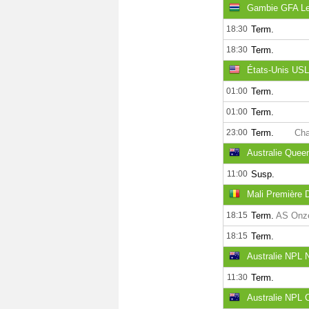
Gambie GFA L
18:30
Term.
18:30
Term.
États-Unis US
01:00
Term.
01:00
Term.
23:00
Term.
Cha
Australie Quee
11:00
Susp.
Mali Première D
18:15
Term.
18:15
Term.
Australie NPL 
11:30
Term.
Australie NPL Ca