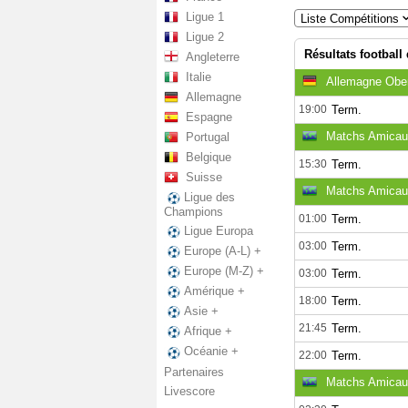
Ligue 1
Liste Compétitions
Ligue 2
Résultats football
Angleterre
Italie
Allemagne Ober
Allemagne
19:00
Term.
Espagne
Matchs Amicau
Portugal
Belgique
15:30
Term.
Suisse
Matchs Amicaux
Ligue des
Champions
01:00
Term.
Ligue Europa
03:00
Term.
Europe (A-L) +
Europe (M-Z) +
03:00
Term.
Amérique +
18:00
Term.
Asie +
21:45
Term.
Afrique +
Océanie +
22:00
Term.
Partenaires
Matchs Amicau
Livescore