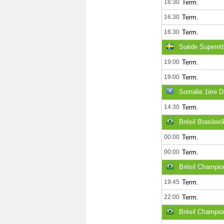
16:30
Term.
16:30
Term.
16:30
Term.
Suède Superet
19:00
Term.
19:00
Term.
Somalie 1ère Di
14:30
Term.
Brésil Brasileir
00:00
Term.
00:00
Term.
Brésil Champion
19:45
Term.
22:00
Term.
Brésil Champio