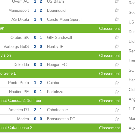
Oyem AC
1 : 2
US Bitam
Rod
Mangasport
3 : 2
Bouenguidi
Soc
AS Dikaki
1 : 4
Cercle Mbéri Sportif
US 
tan
Classement
Dun
Örebro SK
0 : 1
GIF Sundsvall
Elc
Varbergs BoIS
2 : 0
Norrby IF
Ren
vision
Classement
Len
Dekedda
0 : 3
Heegan FC
SC 
ão Serie B
Classement
Ham
Ponte Preta
1 : 2
Cuiaba
Clu
Nautico PE
0 : 1
Fortaleza
Ang
nat Carioca 2, 1er Tour
Classement
1. 
America RJ
2 : 1
Cabofriense
Man
Marica
0 : 0
Bonsucesso FC
nnat Catarinense 2
Classement
Aux