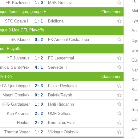
FC 
FK Kozlovice
1 : 0
MSK Breclav
Mai
èque 4ème ligue, groupe F
Classement
Lyo
SFC Opava II
1 : 1
Bridlicna
èque 3 Liga CFL Playoffs
Ann
SK Kladno
0 : 2
FK Arsenal Ceska Lipa
Dij
ue, Playoffs
Gre
YF Juventus
1 : 2
FC Langenthal
Gui
mical Saint-Prex
4 : 1
Servette II
Nan
ivision
Classement
Red
KFA Fjardabyggd
2 : 3
Fjölnir Reykjavik
Sai
Magni Grenivík
0 : 2
Dalvík/Reynir
Lav
KFG Gardabaer
1 : 0
Hviti Riddarinn
Sta
Kari Akranes
2 : 2
UMF Selfoss
Can
Haukar
2 : 2
Kormakur/Hvot
Ami
Throttur Vogar
1 : 2
Vikingur Olafsvik