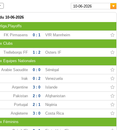
10-06-2026
 du 10-06-2026
liga,Playoffs
FK Pirmasens
0 : 1
VfR Mannheim
x Clubs
Trelleborgs FF
1 : 2
Östers IF
 Equipes Nationales
Arabie Saoudite
0 : 0
Sénégal
Irak
0 : 2
Venezuela
Argentine
3 : 0
Islande
Pakistan
2 : 0
Afghanistan
Portugal
2 : 1
Nigéria
Angleterre
3 : 0
Costa Rica
x Féminins