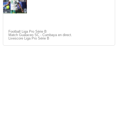
Football Liga Pro Série B
Match Gualaceo SC - Cumbaya en direct.
Livescore Liga Pro Série B