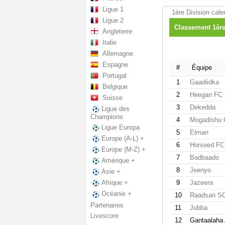
Ligue 1
1ère Division cale
Ligue 2
Classement 1ère
Angleterre
Italie
Allemagne
Espagne
#
Équipe
Portugal
1
Gaadiidka
Belgique
2
Heegan FC
Suisse
3
Dekedda
Ligue des
Champions
4
Mogadishu C
Ligue Europa
5
Elman
Europe (A-L) +
6
Horseed FC
Europe (M-Z) +
7
Badbaado
Amérique +
8
Jeenyo
Asie +
9
Jazeera
Afrique +
Océanie +
10
Raadsan S
Partenaires
11
Jubba
Livescore
12
Gantaalaha