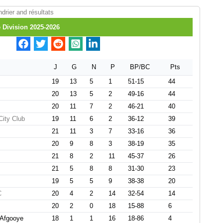
ndrier and résultats
 Division 2025-2026
J
G
N
P
BP/BC
Pts
19
13
5
1
51-15
44
20
13
5
2
49-16
44
20
11
7
2
46-21
40
ity Club
19
11
6
2
36-12
39
21
11
3
7
33-16
36
20
9
8
3
38-19
35
21
8
2
11
45-37
26
21
5
8
8
31-30
23
19
5
5
9
38-38
20
C
20
4
2
14
32-54
14
20
2
0
18
15-88
6
 Afgooye
18
1
1
16
18-86
4