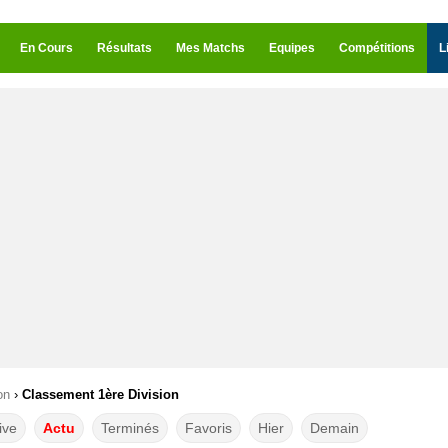
En Cours
Résultats
Mes Matchs
Equipes
Compétitions
L
on
›
Classement 1ère Division
ive
Actu
Terminés
Favoris
Hier
Demain