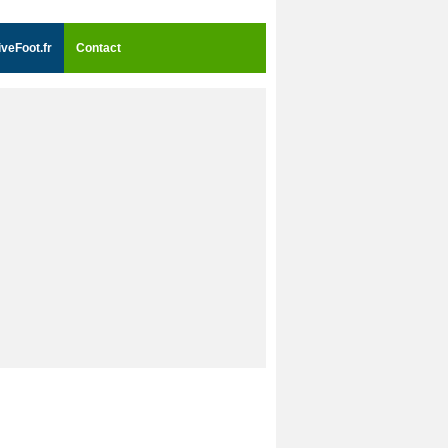
iveFoot.fr
Contact