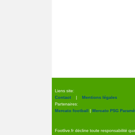
Liens site:
Contact
|
Mentions légales
Partenaires:
Mercato football
|
Mercato PSG
Paramèt
Footlive.fr décline toute responsabilité qua