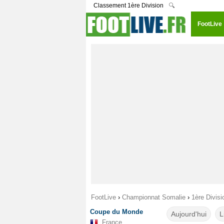
Classement 1ère Division
🔍
FootLive
FootLive
›
Championnat Somalie
›
1ère Divisi
Coupe du Monde
Aujourd'hui
L
France