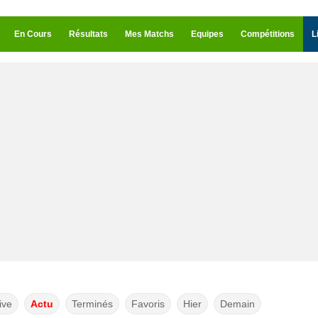
En Cours
Résultats
Mes Matchs
Equipes
Compétitions
L
ive
Actu
Terminés
Favoris
Hier
Demain