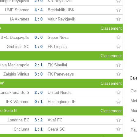
kingur Reykjavik
2 : 0
KR Reykjavik
UMF Stjarnan
4 : 4
Breidablik UBK
IA Akranes
1 : 0
Valur Reykjavik
a
Classement
BFC Daugavpils
0 : 0
Super Nova
Grobinas SC
1 : 0
FK Liepaja
Classement
uva Marijampole
2 : 1
FK Šiauliai
Zalgiris Vilnius
3 : 0
FK Panevezys
Cale
tan
Classement
Cle
Landskrona BoIS
2 : 0
United Nordic
Met
IFK Värnamo
0 : 1
Helsingborgs IF
ão Serie B
Mon
Classement
Londrina EC
3 : 2
Avaí FC
FC 
Criciuma
1 : 1
Ceará SC
Pau