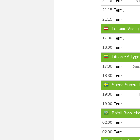
21:15
Term.
Ví
21:15
Term.
21:15
Term.
Lettonie Virslig
17:00
Term.
18:00
Term.
Lituanie A Lyga
17:30
Term.
Sud
18:30
Term.
Suède Superet
19:00
Term.
19:00
Term.
Brésil Brasileir
02:00
Term.
02:00
Term.