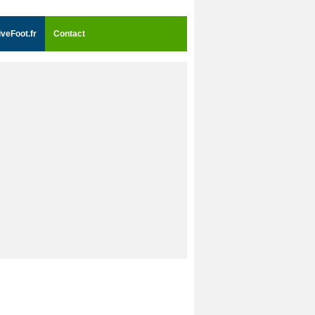
iveFoot.fr
Contact