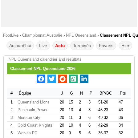
FootLive
›
Championnat Australie
›
NPL Queensland
›
Classement NPL Qu
Aujourd'hui
Live
Actu
Terminés
Favoris
Hier
NPL Queensland calendrier and résultats
Classement NPL Queensland 2026
#
Équipe
J
G
N
P
BP/BC
Pts
1
Queensland Lions
20
15
2
3
51-20
47
2
Peninsula Power
20
13
4
3
45-23
43
3
Moreton City
20
11
3
6
49-32
36
4
Gold Coast Knights
20
10
4
6
42-29
34
5
Wolves FC
20
9
5
6
36-37
32