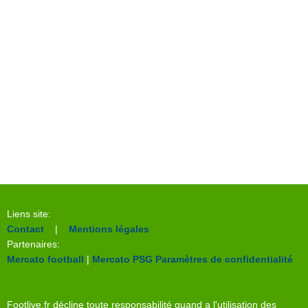
Liens site:
Contact
|
Mentions légales
Partenaires:
Mercato football
|
Mercato PSG
Paramètres de confidentialité
Footlive.fr décline toute responsabilité quand a l'utilisation des