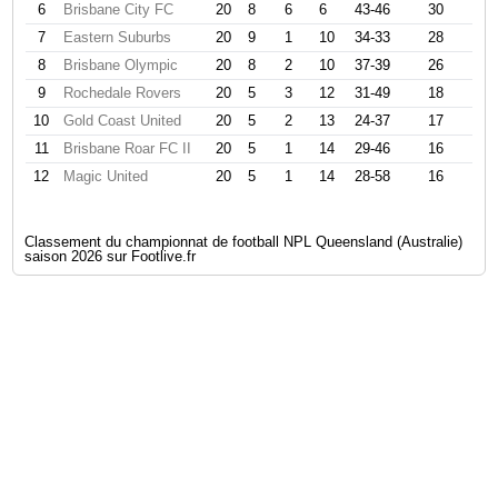
6
Brisbane City FC
20
8
6
6
43-46
30
7
Eastern Suburbs
20
9
1
10
34-33
28
8
Brisbane Olympic
20
8
2
10
37-39
26
9
Rochedale Rovers
20
5
3
12
31-49
18
10
Gold Coast United
20
5
2
13
24-37
17
11
Brisbane Roar FC II
20
5
1
14
29-46
16
12
Magic United
20
5
1
14
28-58
16
Classement du championnat de football NPL Queensland (Australie)
saison 2026 sur Footlive.fr