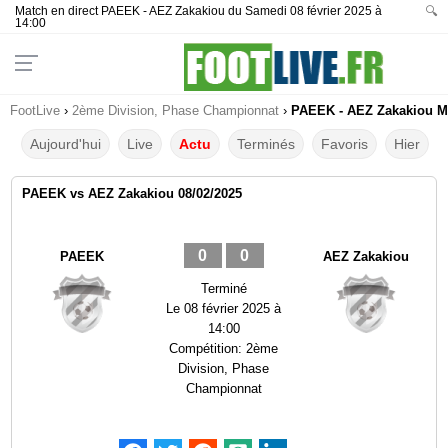
Match en direct PAEEK - AEZ Zakakiou du Samedi 08 février 2025 à
🔍
14:00
FootLive
›
2ème Division, Phase Championnat
›
PAEEK - AEZ Zakakiou Mat
Aujourd'hui
Live
Actu
Terminés
Favoris
Hier
PAEEK vs AEZ Zakakiou 08/02/2025
0
0
PAEEK
AEZ Zakakiou
Terminé
Le
08 février 2025 à
14:00
Compétition:
2ème
Division, Phase
Championnat