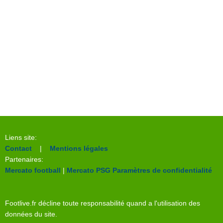
Liens site:
Contact
|
Mentions légales
Partenaires:
Mercato football
|
Mercato PSG
Paramètres de confidentialité
Footlive.fr décline toute responsabilité quand a l'utilisation des
données du site.