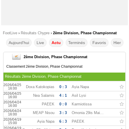
FootLive
›
Résultats Chypre
›
2ème Division, Phase Championnat
Aujourd'hui
Live
Actu
Terminés
Favoris
Hier
2ème Division, Phase Championnat
Classement 2ème Division, Phase Championnat
Résultats 2ème Division, Phase Championnat
2026/04/25
Doxa Katokopias
0 : 3
Ayia Napa
16:00
2026/04/25
Nea Salamis
4 : 1
Asil Lysi
16:00
2026/04/24
PAEEK
0 : 0
Karmiotissa
16:00
2026/04/24
MEAP Nisou
3 : 3
Omonia 29is Maiou
16:00
2026/04/19
Ayia Napa
6 : 3
PAEEK
15:00
2026/04/19