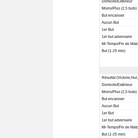
Domicile/Extérieur
Moins/Plus (2,5 buts)
But encaisser
Aucun But
1er But
1er but adversaire
Mi-Temps/Fin de Mat
But (1-25 min)
Résultat (Victoire,Nul
Domicile/Extérieur
Moins/Plus (2,5 buts)
But encaisser
Aucun But
1er But
1er but adversaire
Mi-Temps/Fin de Mat
But (1-25 min)