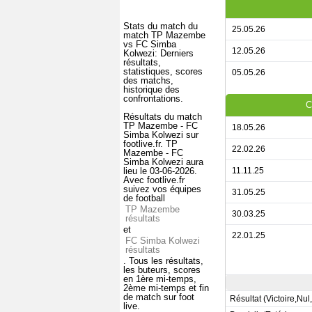
Stats du match du
25.05.26
match TP Mazembe
vs FC Simba
12.05.26
Kolwezi: Derniers
résultats,
statistiques, scores
05.05.26
des matchs,
historique des
confrontations.
C
Résultats du match
TP Mazembe - FC
18.05.26
Simba Kolwezi sur
footlive.fr. TP
22.02.26
Mazembe - FC
Simba Kolwezi aura
lieu le 03-06-2026.
11.11.25
Avec footlive.fr
suivez vos équipes
31.05.25
de football
TP Mazembe
30.03.25
résultats
et
22.01.25
FC Simba Kolwezi
résultats
. Tous les résultats,
les buteurs, scores
en 1ère mi-temps,
2ème mi-temps et fin
de match sur foot
Résultat (Victoire,Nul
live.