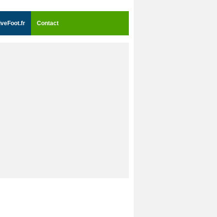
iveFoot.fr
Contact