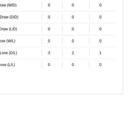
Draw (W/D)
0
0
0
 Draw (D/D)
0
0
0
 Draw (L/D)
0
0
0
Lose (W/L)
0
0
0
 Lose (D/L)
3
2
1
ose (L/L)
0
0
0