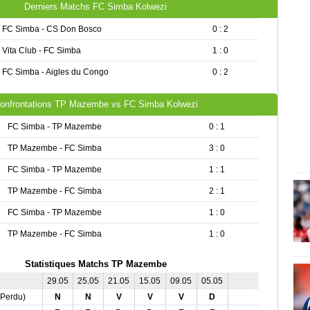
Derniers Matchs FC Simba Kolwezi
FC Simba - CS Don Bosco
0 : 2
Vita Club - FC Simba
1 : 0
FC Simba - Aigles du Congo
0 : 2
onfrontations TP Mazembe vs FC Simba Kolwezi
FC Simba - TP Mazembe
0 : 1
TP Mazembe - FC Simba
3 : 0
FC Simba - TP Mazembe
1 : 1
TP Mazembe - FC Simba
2 : 1
FC Simba - TP Mazembe
1 : 0
TP Mazembe - FC Simba
1 : 0
Statistiques Matchs TP Mazembe
29.05
25.05
21.05
15.05
09.05
05.05
,Perdu)
N
N
V
V
V
D