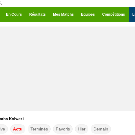
🔍
En Cours
Résultats
Mes Matchs
Equipes
Compétitions
L
imba Kolwezi
ive
Actu
Terminés
Favoris
Hier
Demain