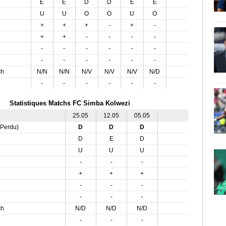
E
E
D
D
E
E
U
U
O
O
U
O
+
+
+
-
+
-
+
+
-
-
-
-
-
-
-
-
-
-
-
-
-
-
-
-
ch
N/N
N/N
N/V
N/V
N/V
N/D
-
-
-
-
-
-
Statistiques Matchs FC Simba Kolwezi
25.05
12.05
05.05
,Perdu)
D
D
D
D
E
D
U
U
U
-
-
-
+
+
+
-
-
-
-
-
-
ch
N/D
N/D
N/D
-
-
-