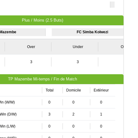
Plus / Moins (2.5 Buts)
 Mazembe
FC Simba Kolwezi
Over
Under
Over
3
3
0
TP Mazembe Mi-temps / Fin de Match
Total
Domicile
Extérieur
Win (W/W)
0
0
0
 Win (D/W)
3
2
1
 Win (L/W)
0
0
0