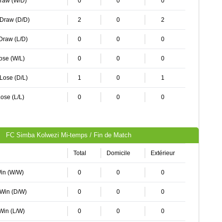
Draw (W/D)
0
0
0
 Draw (D/D)
2
0
2
 Draw (L/D)
0
0
0
Lose (W/L)
0
0
0
 Lose (D/L)
1
0
1
ose (L/L)
0
0
0
FC Simba Kolwezi Mi-temps / Fin de Match
Total
Domicile
Extérieur
Win (W/W)
0
0
0
 Win (D/W)
0
0
0
 Win (L/W)
0
0
0