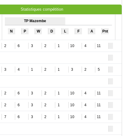
Statistiques compétition
TP Mazembe
N
P
W
D
L
F
A
Pnt
2
6
3
2
1
10
4
11
3
4
1
2
1
3
2
5
2
6
3
2
1
10
4
11
2
6
3
2
1
10
4
11
7
6
3
2
1
10
4
11