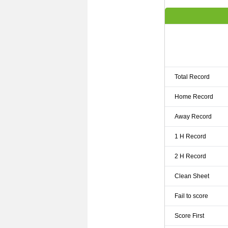
Total Record
Home Record
Away Record
1 H Record
2 H Record
Clean Sheet
Fail to score
Score First