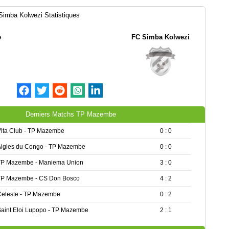
imba Kolwezi Statistiques
e
FC Simba Kolwezi
Derniers Matchs TP Mazembe
Vita Club - TP Mazembe
0 : 0
Aigles du Congo - TP Mazembe
0 : 0
TP Mazembe - Maniema Union
3 : 0
TP Mazembe - CS Don Bosco
4 : 2
Celeste - TP Mazembe
0 : 2
Saint Eloi Lupopo - TP Mazembe
2 : 1