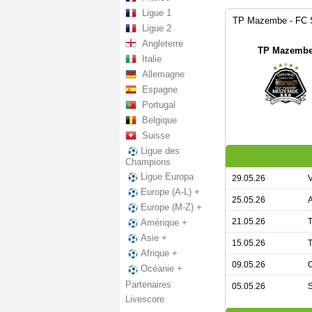
Ligue 1
TP Mazembe - FC S
Ligue 2
Angleterre
TP Mazemb
Italie
Allemagne
Espagne
Portugal
Belgique
Suisse
Ligue des
Champions
Ligue Europa
29.05.26
Europe (A-L) +
25.05.26
Europe (M-Z) +
21.05.26
Amérique +
Asie +
15.05.26
Afrique +
09.05.26
Océanie +
Partenaires
05.05.26
Livescore