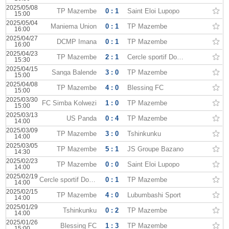
2025/05/08
TP Mazembe
0 : 1
Saint Eloi Lupopo
15:00
2025/05/04
Maniema Union
0 : 1
TP Mazembe
16:00
2025/04/27
DCMP Imana
0 : 1
TP Mazembe
16:00
2025/04/23
TP Mazembe
2 : 1
Cercle sportif Don Bosco
15:30
2025/04/15
Sanga Balende
3 : 0
TP Mazembe
15:00
2025/04/08
TP Mazembe
4 : 0
Blessing FC
15:00
2025/03/30
FC Simba Kolwezi
1 : 0
TP Mazembe
15:00
2025/03/13
US Panda
0 : 4
TP Mazembe
14:00
2025/03/09
TP Mazembe
3 : 0
Tshinkunku
14:00
2025/03/05
TP Mazembe
5 : 1
JS Groupe Bazano
14:30
2025/02/23
TP Mazembe
0 : 0
Saint Eloi Lupopo
14:00
2025/02/19
Cercle sportif Don Bosco
0 : 1
TP Mazembe
14:00
2025/02/15
TP Mazembe
4 : 0
Lubumbashi Sport
14:00
2025/01/29
Tshinkunku
0 : 2
TP Mazembe
14:00
2025/01/26
Blessing FC
1 : 3
TP Mazembe
15:00