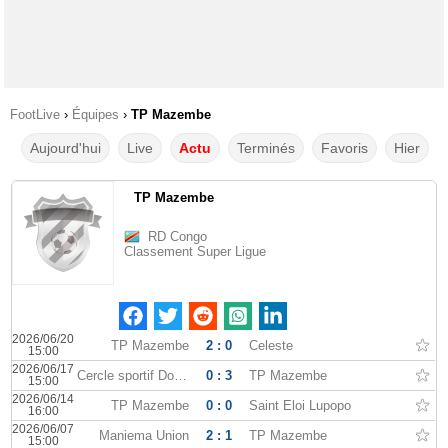
FootLive
›
Équipes
›
TP Mazembe
Aujourd'hui
Live
Actu
Terminés
Favoris
Hier
TP Mazembe
RD Congo
Classement Super Ligue
2026/06/20
TP Mazembe
2 : 0
Celeste
15:00
2026/06/17
Cercle sportif Don Bosco
0 : 3
TP Mazembe
15:00
2026/06/14
TP Mazembe
0 : 0
Saint Eloi Lupopo
16:00
2026/06/07
Maniema Union
2 : 1
TP Mazembe
15:00