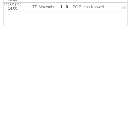
2025/01/22
TP Mazembe
1 : 0
FC Simba Kolwezi
14:00