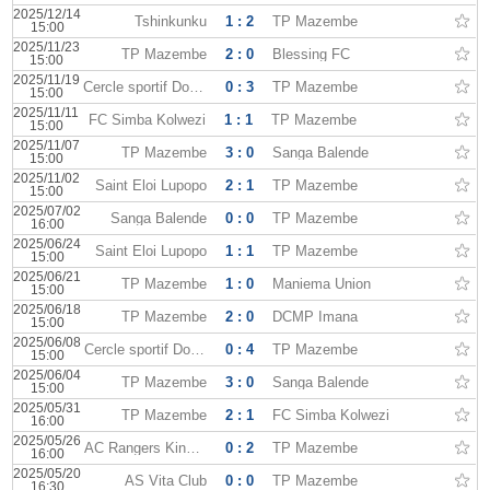
2025/12/14
Tshinkunku
1 : 2
TP Mazembe
15:00
2025/11/23
TP Mazembe
2 : 0
Blessing FC
15:00
2025/11/19
Cercle sportif Don Bosco
0 : 3
TP Mazembe
15:00
2025/11/11
FC Simba Kolwezi
1 : 1
TP Mazembe
15:00
2025/11/07
TP Mazembe
3 : 0
Sanga Balende
15:00
2025/11/02
Saint Eloi Lupopo
2 : 1
TP Mazembe
15:00
2025/07/02
Sanga Balende
0 : 0
TP Mazembe
16:00
2025/06/24
Saint Eloi Lupopo
1 : 1
TP Mazembe
15:00
2025/06/21
TP Mazembe
1 : 0
Maniema Union
15:00
2025/06/18
TP Mazembe
2 : 0
DCMP Imana
15:00
2025/06/08
Cercle sportif Don Bosco
0 : 4
TP Mazembe
15:00
2025/06/04
TP Mazembe
3 : 0
Sanga Balende
15:00
2025/05/31
TP Mazembe
2 : 1
FC Simba Kolwezi
16:00
2025/05/26
AC Rangers Kinshasa
0 : 2
TP Mazembe
16:00
2025/05/20
AS Vita Club
0 : 0
TP Mazembe
16:30