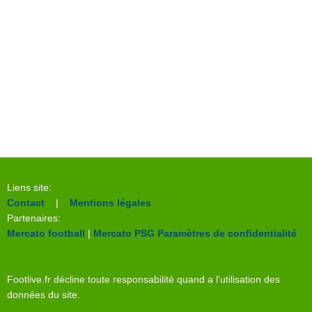
Liens site:
Contact
|
Mentions légales
Partenaires:
Mercato football
|
Mercato PSG
Paramètres de confidentialité
Footlive.fr décline toute responsabilité quand a l'utilisation des
données du site.