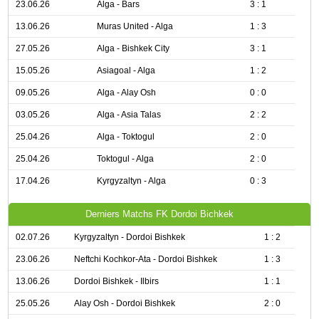
23.06.26
Alga - Bars
3 : 1
13.06.26
Muras United - Alga
1 : 3
27.05.26
Alga - Bishkek City
3 : 1
15.05.26
Asiagoal - Alga
1 : 2
09.05.26
Alga - Alay Osh
0 : 0
03.05.26
Alga - Asia Talas
2 : 2
25.04.26
Alga - Toktogul
2 : 0
25.04.26
Toktogul - Alga
2 : 0
17.04.26
Kyrgyzaltyn - Alga
0 : 3
Derniers Matchs FK Dordoi Bichkek
02.07.26
Kyrgyzaltyn - Dordoi Bishkek
1 : 2
23.06.26
Neftchi Kochkor-Ata - Dordoi Bishkek
1 : 3
13.06.26
Dordoi Bishkek - Ilbirs
1 : 1
25.05.26
Alay Osh - Dordoi Bishkek
2 : 0