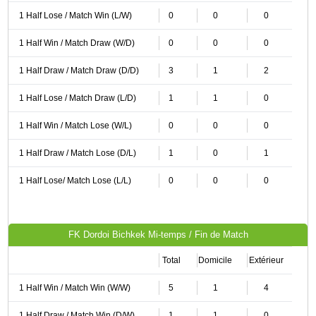
1 Half Lose / Match Win (L/W)
0
0
0
1 Half Win / Match Draw (W/D)
0
0
0
1 Half Draw / Match Draw (D/D)
3
1
2
1 Half Lose / Match Draw (L/D)
1
1
0
1 Half Win / Match Lose (W/L)
0
0
0
1 Half Draw / Match Lose (D/L)
1
0
1
1 Half Lose/ Match Lose (L/L)
0
0
0
FK Dordoi Bichkek Mi-temps / Fin de Match
Total
Domicile
Extérieur
1 Half Win / Match Win (W/W)
5
1
4
1 Half Draw / Match Win (D/W)
1
1
0