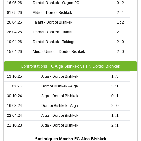
16.05.26
Dordoi Bishkek - Ozgon FC
0 : 2
01.05.26
Aldier - Dordoi Bishkek
2 : 1
26.04.26
Talant - Dordoi Bishkek
1 : 2
26.04.26
Dordoi Bishkek - Talant
2 : 1
19.04.26
Dordoi Bishkek - Toktogul
2 : 0
15.04.26
Muras United - Dordoi Bishkek
2 : 0
Confrontations FC Alga Bishkek vs FK Dordoi Bichkek
13.10.25
Alga - Dordoi Bishkek
1 : 3
11.03.25
Dordoi Bishkek - Alga
3 : 1
30.10.24
Alga - Dordoi Bishkek
0 : 1
16.08.24
Dordoi Bishkek - Alga
2 : 0
22.04.24
Alga - Dordoi Bishkek
1 : 1
21.10.23
Alga - Dordoi Bishkek
2 : 1
Statistiques Matchs FC Alga Bishkek