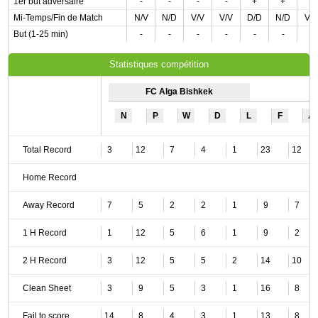
1er but adversaire
-
-
-
-
+
+
-
Mi-Temps/Fin de Match
N/V
N/D
V/V
V/V
D/D
N/D
V/
But (1-25 min)
-
-
-
-
-
-
-
Statistiques compétition
FC Alga Bishkek
N
P
W
D
L
F
A
Total Record
3
12
7
4
1
23
12
Home Record
Away Record
7
5
2
2
1
9
7
1 H Record
1
12
5
6
1
9
2
2 H Record
3
12
5
5
2
14
10
Clean Sheet
3
9
5
3
1
16
8
Fail to score
14
8
4
3
1
13
8