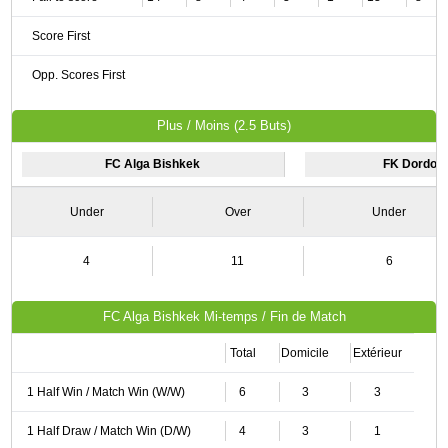
Score First
Opp. Scores First
Plus / Moins (2.5 Buts)
FC Alga Bishkek
FK Dordoi 
Under
Over
Under
4
11
6
FC Alga Bishkek Mi-temps / Fin de Match
Total
Domicile
Extérieur
1 Half Win / Match Win (W/W)
6
3
3
1 Half Draw / Match Win (D/W)
4
3
1