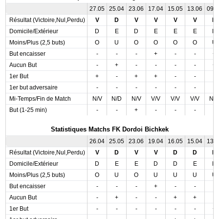
27.05
25.04
23.06
17.04
15.05
13.06
09.
Résultat (Victoire,Nul,Perdu)
V
D
V
V
V
V
N
Domicile/Extérieur
D
E
D
E
E
E
D
Moins/Plus (2,5 buts)
O
U
O
O
O
O
U
But encaisser
-
-
-
+
-
-
+
Aucun But
-
+
-
-
-
-
+
1er But
+
-
+
+
-
-
-
1er but adversaire
-
-
-
-
-
-
-
Mi-Temps/Fin de Match
N/V
N/D
N/V
V/V
V/V
V/V
N/
But (1-25 min)
-
-
+
-
-
-
-
Statistiques Matchs FK Dordoi Bichkek
26.04
25.05
23.06
19.04
16.05
15.04
13.
Résultat (Victoire,Nul,Perdu)
V
D
V
V
D
D
N
Domicile/Extérieur
D
E
E
D
D
E
D
Moins/Plus (2,5 buts)
O
U
O
U
U
U
U
But encaisser
-
-
-
+
-
-
-
Aucun But
-
+
-
-
+
+
-
1er But
-
-
-
-
-
-
+