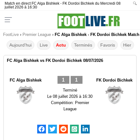
Match en direct FC Alga Bishkek - FK Dordoi Bichkek du Mercredi 08
🔍
juillet 2026 à 16:30
FootLive
›
Premier League
›
FC Alga Bishkek - FK Dordoi Bichkek Match 
Aujourd'hui
Live
Actu
Terminés
Favoris
Hier
FC Alga Bishkek vs FK Dordoi Bichkek 08/07/2026
1
1
FC Alga Bishkek
FK Dordoi Bichkek
Terminé
Le
08 juillet 2026 à 16:30
Compétition:
Premier
League