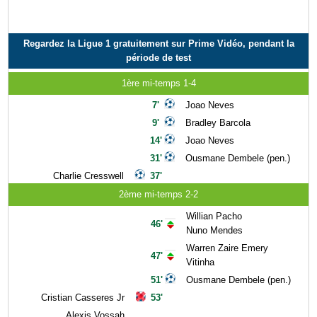
Regardez la Ligue 1 gratuitement sur Prime Vidéo, pendant la
période de test
1ère mi-temps 1-4
7'
Joao Neves
9'
Bradley Barcola
14'
Joao Neves
31'
Ousmane Dembele (pen.)
Charlie Cresswell
37'
2ème mi-temps 2-2
Willian Pacho
46'
Nuno Mendes
Warren Zaire Emery
47'
Vitinha
51'
Ousmane Dembele (pen.)
Cristian Casseres Jr
53'
Alexis Vossah