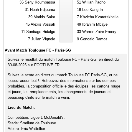
35
Seny Koumbassa
51
Willian Pacho
31
Noah Edjouma
19
Lee Kang-In
39
Mathis Saka
7
Khvicha Kvaratskhelia
45
Alexis Vossah
49
Ibrahim Mbaye
11
Santiago Hidalgo
33
Warren Zaire Emery
7
Julian Vignolo
9
Goncalo Ramos
Avant Match Toulouse FC - Paris-SG
Suivez le résultat du match Toulouse FC - Paris-SG, en direct du
30-08-2025 sur FOOTLIVE.FR
Suivez le score en direct du match Toulouse FC Paris-SG, et ne
loupez aucun but !. Retrouvez des informations sur les compos
probables, la composition officielle des équipes, les cartons rouge
et jaune, les remplacements, les changements de joueurs et
beaucoup d'info sur le match a venir.
Lieu du Match:
Compétition: Ligue 1 McDonald's.
Stade: Stadium de Toulouse
Arbitre: Eric Wattellier