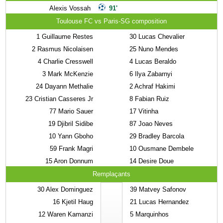
Alexis Vossah
91'
Toulouse FC vs Paris-SG composition
1
Guillaume Restes
30
Lucas Chevalier
2
Rasmus Nicolaisen
25
Nuno Mendes
4
Charlie Cresswell
4
Lucas Beraldo
3
Mark McKenzie
6
Ilya Zabarnyi
24
Dayann Methalie
2
Achraf Hakimi
23
Cristian Casseres Jr
8
Fabian Ruiz
77
Mario Sauer
17
Vitinha
19
Djibril Sidibe
87
Joao Neves
10
Yann Gboho
29
Bradley Barcola
59
Frank Magri
10
Ousmane Dembele
15
Aron Donnum
14
Desire Doue
Remplaçants
30
Alex Dominguez
39
Matvey Safonov
16
Kjetil Haug
21
Lucas Hernandez
12
Waren Kamanzi
5
Marquinhos