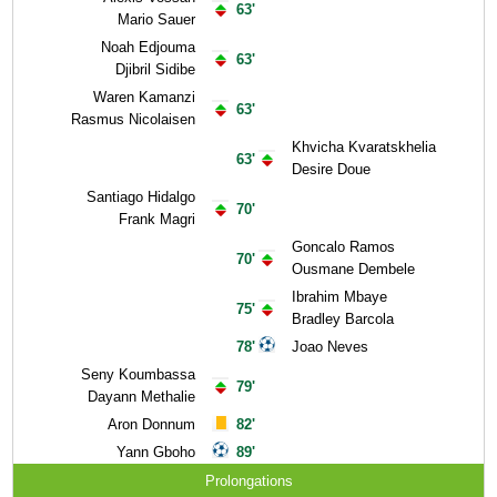
63'
Mario Sauer
Noah Edjouma
63'
Djibril Sidibe
Waren Kamanzi
63'
Rasmus Nicolaisen
Khvicha Kvaratskhelia
63'
Desire Doue
Santiago Hidalgo
70'
Frank Magri
Goncalo Ramos
70'
Ousmane Dembele
Ibrahim Mbaye
75'
Bradley Barcola
78'
Joao Neves
Seny Koumbassa
79'
Dayann Methalie
Aron Donnum
82'
Yann Gboho
89'
Prolongations