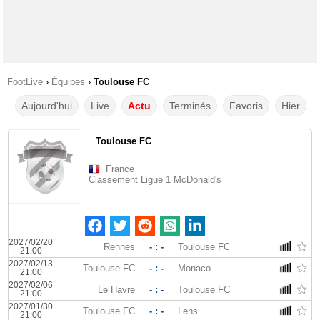
FootLive
›
Équipes
›
Toulouse FC
Aujourd'hui
Live
Actu
Terminés
Favoris
Hier
Toulouse FC
France
Classement Ligue 1 McDonald's
2027/02/20
Rennes
- : -
Toulouse FC
21:00
2027/02/13
Toulouse FC
- : -
Monaco
21:00
2027/02/06
Le Havre
- : -
Toulouse FC
21:00
2027/01/30
Toulouse FC
- : -
Lens
21:00