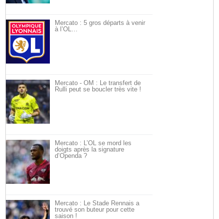
Mercato : 5 gros départs à venir
à l’OL…
Mercato - OM : Le transfert de
Rulli peut se boucler très vite !
Mercato : L’OL se mord les
doigts après la signature
d’Openda ?
Mercato : Le Stade Rennais a
trouvé son buteur pour cette
saison !