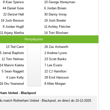
8
Kian Spence
10
George Honeyman
44
Daniel Gore
6
Jordan Brown
22
Denzel Hall
30
Danny Imray
19
Josh Benson
19
Josh Bowler
9
Jordan Hugill
11
Ashley Fletcher
11
Arjany Martha
14
Tom Bloxham
Remplaçants
13
Ted Cann
26
Zac Ashworth
5
Jamal Baptiste
2
Andrew Lyons
12
Tom Holmes
23
Scott Banks
14
Marvin Kaleta
7
Lee Evans
5
Sean Raggett
22
CJ Hamilton
4
Liam Kelly
29
Emil Hansson
16
Dru Yearwood
8
Albie Morgan
rham United - Blackpool
 du match Rotherham United - Blackpool, en direct du 10-12-2025