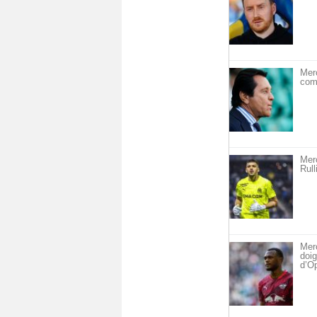
Merc
com
Merc
Rull
Merc
doig
d’O