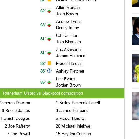
Albie Morgan
62'
Josh Bowler
Andrew Lyons
63'
Danny Imray
CJ Hamilton
81'
Tom Bloxham
Zac Ashworth
81'
James Husband
82'
Fraser Horsfall
85'
Ashley Fletcher
Lee Evans
86'
Jordan Brown
Rotherham United vs Blackpool composition
ameron Dawson
1
Bailey Peacock-Farrell
6
Reece James
3
James Husband
Hamish Douglas
5
Fraser Horsfall
2
Joe Rafferty
20
Michael Ihiekwe
7
Joe Powell
15
Hayden Coulson