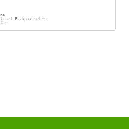
One
nited - Blackpool en direct.
 One