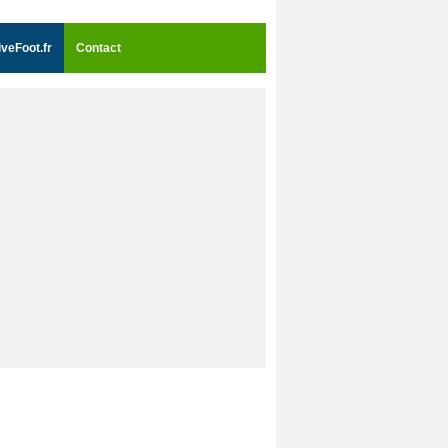
iveFoot.fr
Contact