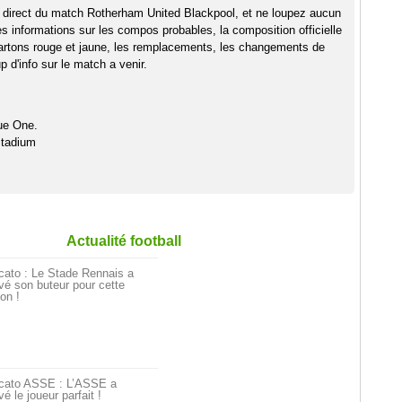
 direct du match Rotherham United Blackpool, et ne loupez aucun
es informations sur les compos probables, la composition officielle
artons rouge et jaune, les remplacements, les changements de
 d'info sur le match a venir.
ue One.
Stadium
Actualité football
cato : Le Stade Rennais a
vé son buteur pour cette
on !
cato ASSE : L’ASSE a
vé le joueur parfait !