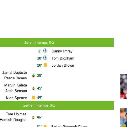
1ère mi-temps 0-2
2'
Danny Imray
18'
Tom Bloxham
20'
Jordan Brown
Jamal Baptiste
28'
Reece James
Marvin Kaleta
45'
Josh Benson
Kian Spence
45'
2ème mi-temps 0-1
Tom Holmes
46'
Hamish Douglas
61'
Bailey Peacock-Farrell