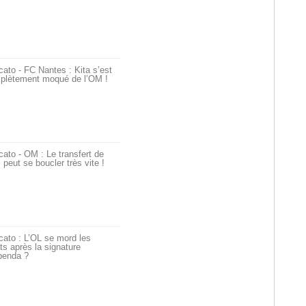
ato - FC Nantes : Kita s’est
plètement moqué de l’OM !
ato - OM : Le transfert de
i peut se boucler très vite !
ato : L’OL se mord les
ts après la signature
penda ?