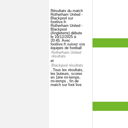
Résultats du match
Rotherham United -
Blackpool sur
footlive.fr.
Rotherham United -
Blackpool
(Angleterre) débute
le 10/12/2025 à
20:45. Avec
footlive.fr suivez vos
équipes de football
Rotherham United
résultats
et
Blackpool résultats
. Tous les résultats,
les buteurs, scores
en 1ère mi-temps,
mi-temps , fin de
match sur foot live.