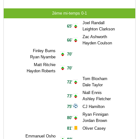
2ème mi-temps 0-1
Joel Randall
65'
Leighton Clarkson
Zac Ashworth
66'
Hayden Coulson
Finley Burns
70'
Ryan Nyambe
Matt Ritchie
70'
Haydon Roberts
Tom Bloxham
72'
Dale Taylor
Niall Ennis
73'
Ashley Fletcher
75'
CJ Hamilton
Ryan Finnigan
80'
Jordan Brown
81'
Oliver Casey
Emmanuel Osho