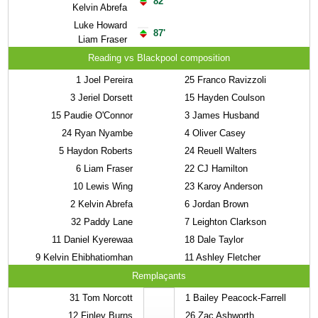
82'
Kelvin Abrefa
Luke Howard
87'
Liam Fraser
Reading vs Blackpool composition
1
Joel Pereira
25
Franco Ravizzoli
3
Jeriel Dorsett
15
Hayden Coulson
15
Paudie O'Connor
3
James Husband
24
Ryan Nyambe
4
Oliver Casey
5
Haydon Roberts
24
Reuell Walters
6
Liam Fraser
22
CJ Hamilton
10
Lewis Wing
23
Karoy Anderson
2
Kelvin Abrefa
6
Jordan Brown
32
Paddy Lane
7
Leighton Clarkson
11
Daniel Kyerewaa
18
Dale Taylor
9
Kelvin Ehibhatiomhan
11
Ashley Fletcher
Remplaçants
31
Tom Norcott
1
Bailey Peacock-Farrell
12
Finley Burns
26
Zac Ashworth