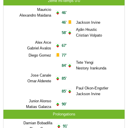
2ème mi-temps 0-0
Mauricio
46'
Alexandro Maidana
46'
Jackson Irvine
Ajdin Hrustic
58'
Cristian Volpato
Alex Arce
67'
Gabriel Avalos
Diego Gomez
77'
Tete Yengi
84'
Nestory Irankunda
Jose Canale
85'
Omar Alderete
Paul Okon-Engstler
85'
Jackson Irvine
Junior Alonso
90'
Matias Galarza
Prolongations
Damian Bobadilla
91'