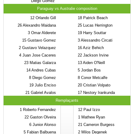
Diego Gomez
Paraguay vs Australie composition
12
Orlando Gill
18
Patrick Beach
26
Alexandro Maidana
25
Lucas Herrington
3
Omar Alderete
19
Harry Souttar
15
Gustavo Gomez
3
Alessandro Circati
2
Gustavo Velazquez
16
Aziz Behich
4
Juan Jose Caceres
22
Jackson Irvine
23
Matias Galarza
13
Aiden O'Neill
14
Andres Cubas
5
Jordan Bos
8
Diego Gomez
8
Conor Metcalfe
19
Julio Enciso
20
Cristian Volpato
21
Gabriel Avalos
17
Nestory Irankunda
Remplaçants
1
Roberto Fernandez
12
Paul Izzo
22
Gaston Olveira
1
Mathew Ryan
6
Junior Alonso
21
Cameron Burgess
5
Fabian Balbuena
2
Milos Degenek