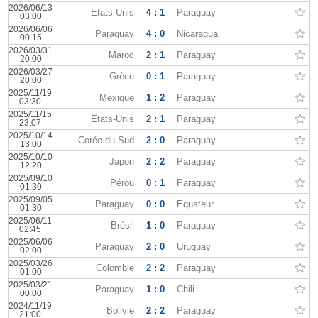
2026/06/13
États-Unis
4 : 1
Paraguay
03:00
2026/06/06
Paraguay
4 : 0
Nicaragua
00:15
2026/03/31
Maroc
2 : 1
Paraguay
20:00
2026/03/27
Grèce
0 : 1
Paraguay
20:00
2025/11/19
Mexique
1 : 2
Paraguay
03:30
2025/11/15
États-Unis
2 : 1
Paraguay
23:07
2025/10/14
Corée du Sud
2 : 0
Paraguay
13:00
2025/10/10
Japon
2 : 2
Paraguay
12:20
2025/09/10
Pérou
0 : 1
Paraguay
01:30
2025/09/05
Paraguay
0 : 0
Équateur
01:30
2025/06/11
Brésil
1 : 0
Paraguay
02:45
2025/06/06
Paraguay
2 : 0
Uruguay
02:00
2025/03/26
Colombie
2 : 2
Paraguay
01:00
2025/03/21
Paraguay
1 : 0
Chili
00:00
2024/11/19
Bolivie
2 : 2
Paraguay
21:00