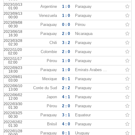
2023/10/13
Argentine
1 : 0
Paraguay
01:00
2023/09/13
Venezuela
1 : 0
Paraguay
00:00
2023/09/08
Paraguay
0 : 0
Pérou
00:30
2023/06/18
Paraguay
2 : 0
Nicaragua
16:30
2023/03/28
Chili
3 : 2
Paraguay
02:30
2022/11/20
Colombie
2 : 0
Paraguay
02:00
2022/11/17
Pérou
1 : 0
Paraguay
02:00
2022/09/23
Paraguay
1 : 0
Émirats Arabes Unis
18:00
2022/09/01
Mexique
0 : 1
Paraguay
03:00
2022/06/10
Corée du Sud
2 : 2
Paraguay
13:00
2022/06/02
Japon
4 : 1
Paraguay
12:00
2022/03/30
Pérou
2 : 0
Paraguay
01:30
2022/03/25
Paraguay
3 : 1
Équateur
00:30
2022/02/02
Brésil
4 : 0
Paraguay
01:30
2022/01/28
Paraguay
0 : 1
Uruguay
00:00