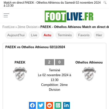
Match en direct PAEEK - Othellos Athienou du Samedi 02 novembre 2024
🔍
à 13:30
FootLive
›
2ème Division
›
PAEEK - Othellos Athienou Match en direct du
Aujourd'hui
Live
Actu
Terminés
Favoris
Hier
PAEEK vs Othellos Athienou 02/11/2024
2
0
PAEEK
Othellos Athienou
Terminé
Le
02 novembre 2024 à
13:30
Compétition:
2ème
Division