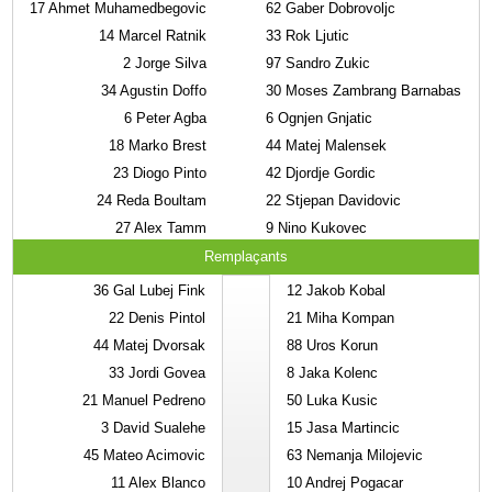
17
Ahmet Muhamedbegovic
62
Gaber Dobrovoljc
14
Marcel Ratnik
33
Rok Ljutic
2
Jorge Silva
97
Sandro Zukic
34
Agustin Doffo
30
Moses Zambrang Barnabas
6
Peter Agba
6
Ognjen Gnjatic
18
Marko Brest
44
Matej Malensek
23
Diogo Pinto
42
Djordje Gordic
24
Reda Boultam
22
Stjepan Davidovic
27
Alex Tamm
9
Nino Kukovec
Remplaçants
36
Gal Lubej Fink
12
Jakob Kobal
22
Denis Pintol
21
Miha Kompan
44
Matej Dvorsak
88
Uros Korun
33
Jordi Govea
8
Jaka Kolenc
21
Manuel Pedreno
50
Luka Kusic
3
David Sualehe
15
Jasa Martincic
45
Mateo Acimovic
63
Nemanja Milojevic
11
Alex Blanco
10
Andrej Pogacar