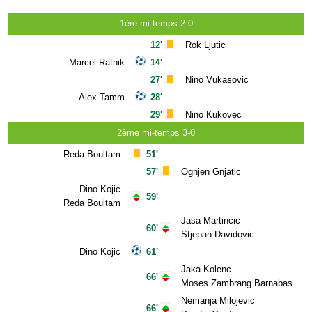
1ère mi-temps 2-0
12'
Rok Ljutic
Marcel Ratnik
14'
27'
Nino Vukasovic
Alex Tamm
28'
29'
Nino Kukovec
2ème mi-temps 3-0
Reda Boultam
51'
57'
Ognjen Gnjatic
Dino Kojic
59'
Reda Boultam
Jasa Martincic
60'
Stjepan Davidovic
Dino Kojic
61'
Jaka Kolenc
66'
Moses Zambrang Barnabas
Nemanja Milojevic
66'