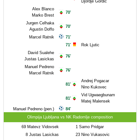
Djordje Gordic
Alex Blanco
70'
Marko Brest
Jurgen Celhaka
70'
Agustin Doffo
Marcel Ratnik
71'
71'
Rok Ljutic
David Sualehe
76'
Justas Lasickas
Manuel Pedreno
76'
Marcel Ratnik
Andrej Pogacar
81'
Nino Kukovec
Vid Ugwaegbunam
81'
Matej Malensek
Manuel Pedreno (pen.)
84'
Olimpija Ljubljana vs NK Radomlje composition
69
Matevz Vidovsek
1
Samo Pridgar
8
Justas Lasickas
23
Nino Vukasovic