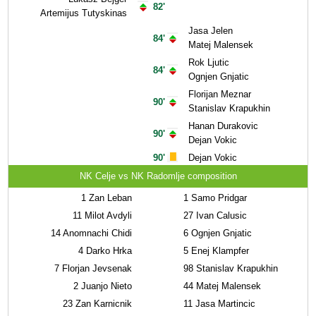
82'
Artemijus Tutyskinas
Jasa Jelen
84'
Matej Malensek
Rok Ljutic
84'
Ognjen Gnjatic
Florijan Meznar
90'
Stanislav Krapukhin
Hanan Durakovic
90'
Dejan Vokic
90'
Dejan Vokic
NK Celje vs NK Radomlje composition
1
Zan Leban
1
Samo Pridgar
11
Milot Avdyli
27
Ivan Calusic
14
Anomnachi Chidi
6
Ognjen Gnjatic
4
Darko Hrka
5
Enej Klampfer
7
Florjan Jevsenak
98
Stanislav Krapukhin
2
Juanjo Nieto
44
Matej Malensek
23
Zan Karnicnik
11
Jasa Martincic