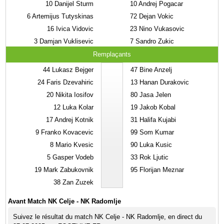
10
Danijel Sturm
10
Andrej Pogacar
6
Artemijus Tutyskinas
72
Dejan Vokic
16
Ivica Vidovic
23
Nino Vukasovic
3
Damjan Vuklisevic
7
Sandro Zukic
Remplaçants
44
Lukasz Bejger
47
Bine Anzelj
24
Faris Dzevahiric
13
Hanan Durakovic
20
Nikita Iosifov
80
Jasa Jelen
12
Luka Kolar
19
Jakob Kobal
17
Andrej Kotnik
31
Halifa Kujabi
9
Franko Kovacevic
99
Som Kumar
8
Mario Kvesic
90
Luka Kusic
5
Gasper Vodeb
33
Rok Ljutic
19
Mark Zabukovnik
95
Florijan Meznar
38
Zan Zuzek
Avant Match NK Celje - NK Radomlje
Suivez le résultat du match NK Celje - NK Radomlje, en direct du