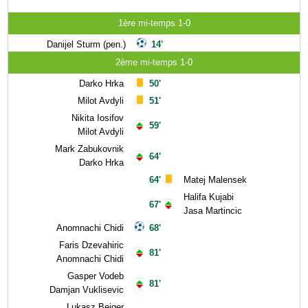
1ère mi-temps 1-0
Danijel Sturm (pen.)
14'
2ème mi-temps 1-0
Darko Hrka
50'
Milot Avdyli
51'
Nikita Iosifov
59'
Milot Avdyli
Mark Zabukovnik
64'
Darko Hrka
64'
Matej Malensek
Halifa Kujabi
67'
Jasa Martincic
Anomnachi Chidi
68'
Faris Dzevahiric
81'
Anomnachi Chidi
Gasper Vodeb
81'
Damjan Vuklisevic
Lukasz Bejger