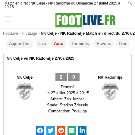
Match en direct NK Celje - NK Radomlje du Dimanche 27 juillet 2025 à
🔍
20:15
FootLive
›
PrvaLiga
›
NK Celje - NK Radomlje Match en direct du 27/07/2
Aujourd'hui
Live
Actu
Terminés
Favoris
Hier
NK Celje vs NK Radomlje 27/07/2025
2
0
NK Celje
NK Radomlje
Terminé
Le
27 juillet 2025 à 20:15
Arbitre:
Zan Jazbec
Stade:
Stadion Zdezele
Compétition:
PrvaLiga