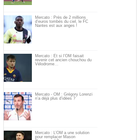
Mercato : Près de 2 millions
d’euros tombés du ciel, le FC
Nantes est aux anges !
Mercato : Et si l’OM faisait
revenir cet ancien chouchou du
Vélodrome…
Mercato - OM : Grégory Lorenzi
n’a déjà plus d’idées ?
Mercato : L’OM a une solution
pour remplacer Mason