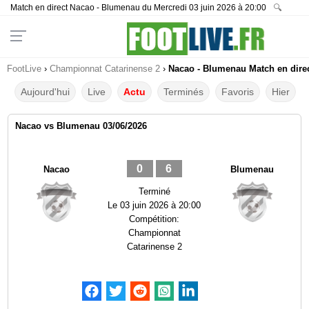
Match en direct Nacao - Blumenau du Mercredi 03 juin 2026 à 20:00
🔍
FootLive
›
Championnat Catarinense 2
›
Nacao - Blumenau Match en direc
Aujourd'hui
Live
Actu
Terminés
Favoris
Hier
Nacao vs Blumenau 03/06/2026
0
6
Nacao
Blumenau
Terminé
Le
03 juin 2026 à 20:00
Compétition:
Championnat
Catarinense 2