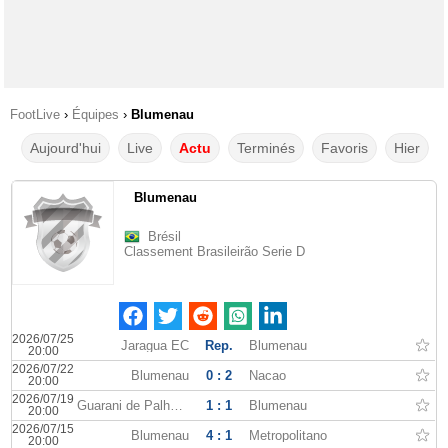
FootLive
›
Équipes
›
Blumenau
Aujourd'hui
Live
Actu
Terminés
Favoris
Hier
Blumenau
Brésil
Classement Brasileirão Serie D
2026/07/25
Jaragua EC
Rep.
Blumenau
20:00
2026/07/22
Blumenau
0 : 2
Nacao
20:00
2026/07/19
Guarani de Palhoca
1 : 1
Blumenau
20:00
2026/07/15
Blumenau
4 : 1
Metropolitano
20:00