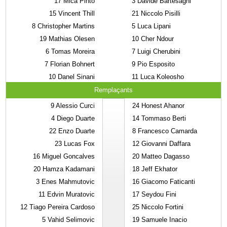
17
Mica Pinto
3
Davide Bartesaghi
15
Vincent Thill
21
Niccolo Pisilli
8
Christopher Martins
5
Luca Lipani
19
Mathias Olesen
10
Cher Ndour
6
Tomas Moreira
7
Luigi Cherubini
7
Florian Bohnert
9
Pio Esposito
10
Danel Sinani
11
Luca Koleosho
Remplaçants
9
Alessio Curci
24
Honest Ahanor
4
Diego Duarte
14
Tommaso Berti
22
Enzo Duarte
8
Francesco Camarda
23
Lucas Fox
12
Giovanni Daffara
16
Miguel Goncalves
20
Matteo Dagasso
20
Hamza Kadamani
18
Jeff Ekhator
3
Enes Mahmutovic
16
Giacomo Faticanti
11
Edvin Muratovic
17
Seydou Fini
12
Tiago Pereira Cardoso
25
Niccolo Fortini
5
Vahid Selimovic
19
Samuele Inacio