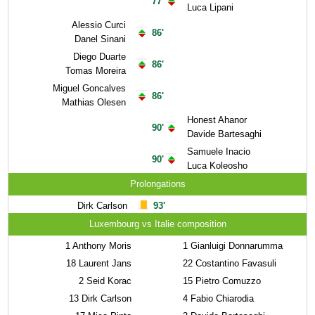
77'
Luca Lipani
Alessio Curci
86'
Danel Sinani
Diego Duarte
86'
Tomas Moreira
Miguel Goncalves
86'
Mathias Olesen
Honest Ahanor
90'
Davide Bartesaghi
Samuele Inacio
90'
Luca Koleosho
Prolongations
Dirk Carlson
93'
Luxembourg vs Italie composition
1
Anthony Moris
1
Gianluigi Donnarumma
18
Laurent Jans
22
Costantino Favasuli
2
Seid Korac
15
Pietro Comuzzo
13
Dirk Carlson
4
Fabio Chiarodia