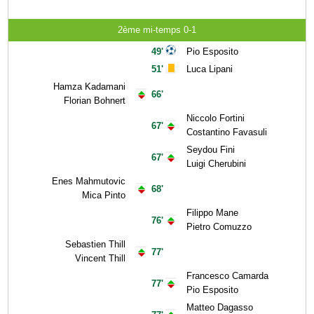
2ème mi-temps 0-1
49'
Pio Esposito
51'
Luca Lipani
Hamza Kadamani
66'
Florian Bohnert
Niccolo Fortini
67'
Costantino Favasuli
Seydou Fini
67'
Luigi Cherubini
Enes Mahmutovic
68'
Mica Pinto
Filippo Mane
76'
Pietro Comuzzo
Sebastien Thill
77'
Vincent Thill
Francesco Camarda
77'
Pio Esposito
Matteo Dagasso