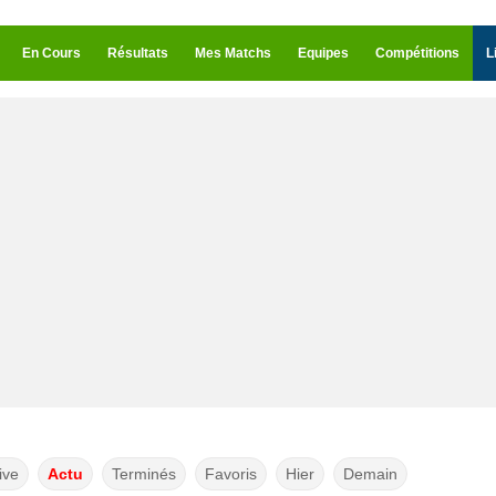
En Cours
Résultats
Mes Matchs
Equipes
Compétitions
L
ive
Actu
Terminés
Favoris
Hier
Demain