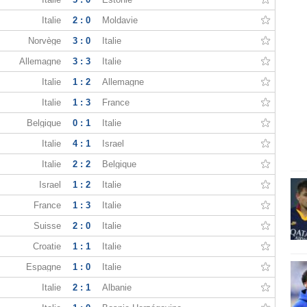
Italie
2 : 0
Moldavie
Norvège
3 : 0
Italie
Allemagne
3 : 3
Italie
Italie
1 : 2
Allemagne
Italie
1 : 3
France
Belgique
0 : 1
Italie
Italie
4 : 1
Israel
Italie
2 : 2
Belgique
Israel
1 : 2
Italie
France
1 : 3
Italie
Suisse
2 : 0
Italie
Croatie
1 : 1
Italie
Espagne
1 : 0
Italie
Italie
2 : 1
Albanie