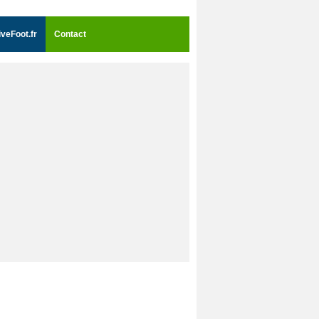
iveFoot.fr
Contact