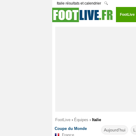
Italie résultats et calendrier
🔍
FootLive
FootLive
›
Équipes
›
Italie
Coupe du Monde
Aujourd'hui
L
France