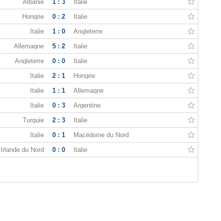
Albanie
1 : 3
Italie
Hongrie
0 : 2
Italie
Italie
1 : 0
Angleterre
Allemagne
5 : 2
Italie
Angleterre
0 : 0
Italie
Italie
2 : 1
Hongrie
Italie
1 : 1
Allemagne
Italie
0 : 3
Argentine
Turquie
2 : 3
Italie
Italie
0 : 1
Macédoine du Nord
Irlande du Nord
0 : 0
Italie