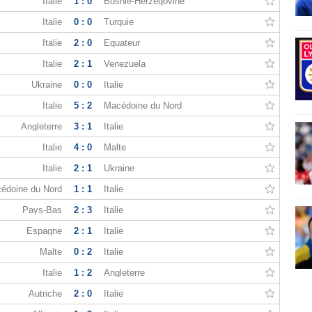
Italie
1 : 0
Bosnie-Herzégovine
Italie
0 : 0
Turquie
Italie
2 : 0
Équateur
Italie
2 : 1
Venezuela
Ukraine
0 : 0
Italie
Italie
5 : 2
Macédoine du Nord
Angleterre
3 : 1
Italie
Italie
4 : 0
Malte
Italie
2 : 1
Ukraine
édoine du Nord
1 : 1
Italie
Pays-Bas
2 : 3
Italie
Espagne
2 : 1
Italie
Malte
0 : 2
Italie
Italie
1 : 2
Angleterre
Autriche
2 : 0
Italie