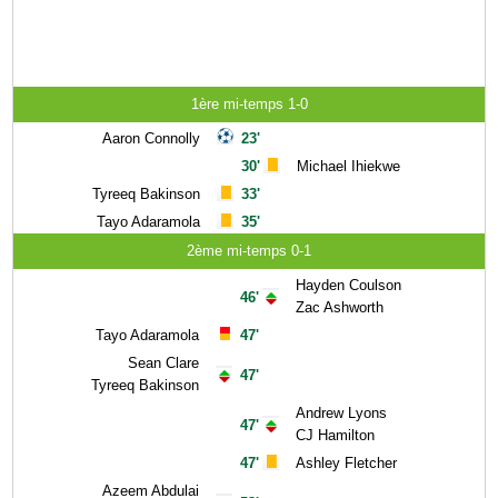
1ère mi-temps 1-0
Aaron Connolly
23'
30'
Michael Ihiekwe
Tyreeq Bakinson
33'
Tayo Adaramola
35'
2ème mi-temps 0-1
Hayden Coulson
46'
Zac Ashworth
Tayo Adaramola
47'
Sean Clare
47'
Tyreeq Bakinson
Andrew Lyons
47'
CJ Hamilton
47'
Ashley Fletcher
Azeem Abdulai