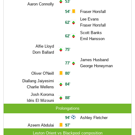
53'
Aaron Connolly
54'
Fraser Horsfall
Lee Evans
62'
Fraser Horsfall
Scott Banks
62'
Emil Hansson
Alfie Lloyd
75'
Dom Ballard
James Husband
77'
George Honeyman
Oliver O'Neill
80'
Diallang Jaiyesimi
84'
Charlie Wellens
Josh Koroma
88'
Idris El Mizouni
Prolongations
94'
Ashley Fletcher
Azeem Abdulai
97'
Leyton Orient vs Blackpool composition