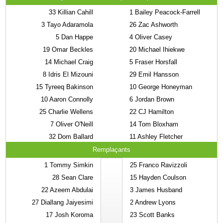
33
Killian Cahill
1
Bailey Peacock-Farrell
3
Tayo Adaramola
26
Zac Ashworth
5
Dan Happe
4
Oliver Casey
19
Omar Beckles
20
Michael Ihiekwe
14
Michael Craig
5
Fraser Horsfall
8
Idris El Mizouni
29
Emil Hansson
15
Tyreeq Bakinson
10
George Honeyman
10
Aaron Connolly
6
Jordan Brown
25
Charlie Wellens
22
CJ Hamilton
7
Oliver O'Neill
14
Tom Bloxham
32
Dom Ballard
11
Ashley Fletcher
Remplaçants
1
Tommy Simkin
25
Franco Ravizzoli
28
Sean Clare
15
Hayden Coulson
22
Azeem Abdulai
3
James Husband
27
Diallang Jaiyesimi
2
Andrew Lyons
17
Josh Koroma
23
Scott Banks