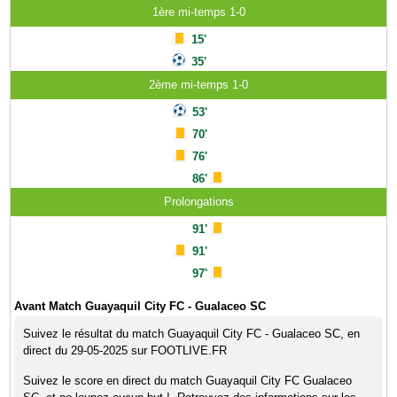
1ère mi-temps 1-0
15'
35'
2ème mi-temps 1-0
53'
70'
76'
86'
Prolongations
91'
91'
97'
Avant Match Guayaquil City FC - Gualaceo SC
Suivez le résultat du match Guayaquil City FC - Gualaceo SC, en
direct du 29-05-2025 sur FOOTLIVE.FR
Suivez le score en direct du match Guayaquil City FC Gualaceo