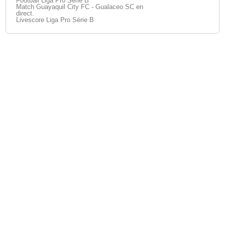
Football Liga Pro Série B
Match Guayaquil City FC - Gualaceo SC en
direct.
Livescore Liga Pro Série B