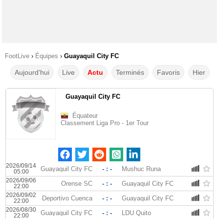
FootLive
›
Équipes
›
Guayaquil City FC
Aujourd'hui
Live
Actu
Terminés
Favoris
Hier
Guayaquil City FC
Équateur
Classement Liga Pro - 1er Tour
2026/09/14
Guayaquil City FC
- : -
Mushuc Runa
05:00
2026/09/06
Orense SC
- : -
Guayaquil City FC
22:00
2026/09/02
Deportivo Cuenca
- : -
Guayaquil City FC
22:00
2026/08/30
Guayaquil City FC
- : -
LDU Quito
22:00