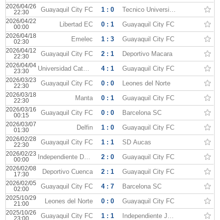
2026/04/26
Guayaquil City FC
1 : 0
Tecnico Universitario
22:30
2026/04/22
Libertad EC
0 : 1
Guayaquil City FC
00:00
2026/04/18
Emelec
1 : 3
Guayaquil City FC
02:30
2026/04/12
Guayaquil City FC
2 : 1
Deportivo Macara
22:30
2026/04/04
Universidad Catolica Quito
4 : 1
Guayaquil City FC
23:30
2026/03/23
Guayaquil City FC
0 : 0
Leones del Norte
22:30
2026/03/18
Manta
0 : 1
Guayaquil City FC
22:30
2026/03/16
Guayaquil City FC
0 : 0
Barcelona SC
00:15
2026/03/07
Delfin
1 : 0
Guayaquil City FC
01:30
2026/02/28
Guayaquil City FC
1 : 1
SD Aucas
22:30
2026/02/23
Independiente Del Valle
2 : 0
Guayaquil City FC
00:00
2026/02/08
Deportivo Cuenca
2 : 1
Guayaquil City FC
17:30
2026/02/05
Guayaquil City FC
4 : 7
Barcelona SC
02:00
2025/10/29
Leones del Norte
0 : 0
Guayaquil City FC
21:00
2025/10/26
Guayaquil City FC
1 : 1
Independiente Juniors
23:00