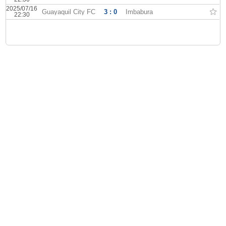
2025/07/16
Guayaquil City FC
3 : 0
Imbabura
22:30