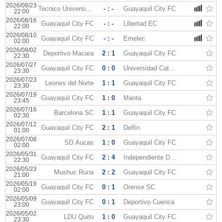
2026/08/23
Tecnico Universitario
- : -
Guayaquil City FC
22:00
2026/08/16
Guayaquil City FC
- : -
Libertad EC
22:00
2026/08/10
Guayaquil City FC
- : -
Emelec
02:00
2026/08/02
Deportivo Macara
2 : 1
Guayaquil City FC
22:30
2026/07/27
Guayaquil City FC
0 : 0
Universidad Catolica Quito
23:30
2026/07/23
Leones del Norte
1 : 1
Guayaquil City FC
23:30
2026/07/19
Guayaquil City FC
1 : 0
Manta
23:45
2026/07/16
Barcelona SC
1 : 1
Guayaquil City FC
02:30
2026/07/12
Guayaquil City FC
2 : 1
Delfin
01:00
2026/07/08
SD Aucas
1 : 0
Guayaquil City FC
02:00
2026/05/31
Guayaquil City FC
2 : 4
Independiente Del Valle
22:30
2026/05/23
Mushuc Runa
2 : 2
Guayaquil City FC
21:00
2026/05/19
Guayaquil City FC
0 : 1
Orense SC
02:00
2026/05/09
Guayaquil City FC
0 : 1
Deportivo Cuenca
23:00
2026/05/02
LDU Quito
1 : 0
Guayaquil City FC
23:30